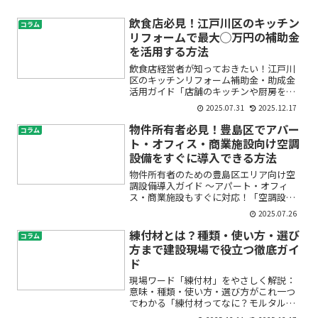
飲食店必見！江戸川区のキッチン
コラム
リフォームで最大◯万円の補助金
を活用する方法
飲食店経営者が知っておきたい！江戸川
区のキッチンリフォーム補助金・助成金
活用ガイド「店舗のキッチンや厨房をリ
フォームしたいけれど、費用が不安…」
2025.07.31
2025.12.17
「補助金や助成金のことを聞いたことは
あるけど、どんな制度があるのか分から
物件所有者必見！豊島区でアパー
コラム
ない…」そんなお悩みをお...
ト・オフィス・商業施設向け空調
設備をすぐに導入できる方法
物件所有者のための豊島区エリア向け空
調設備導入ガイド 〜アパート・オフィ
ス・商業施設もすぐに対応！「空調設備
を入れたいけれど、どこに相談すればい
2025.07.26
い？」「急ぎで導入が必要だけど、業者
選びに失敗したくない」「豊島区の物件
練付材とは？種類・使い方・選び
コラム
に最適な空調設備が分から...
方まで建設現場で役立つ徹底ガイ
ド
現場ワード「練付材」をやさしく解説：
意味・種類・使い方・選び方がこれ一つ
でわかる「練付材ってなに？モルタルや
ボンドと何が違うの？」──内装の世界