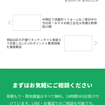
2025.07.30
2025.12.16
を感じているけれど、どこに相談したら
いいのかわからない」――。そんなお悩
みを持つ目黒区の方は...
中野区で洗面所リフォームをご検討中の
方必見！おすすめ施工会社＆快適な飲食
店10選
世田谷区の戸建てキッチンタイル張替え
で失敗しない5つのポイントと費用相場
を徹底解説
まずはお気軽にご相談ください
見積もり・現地調査はすべて無料。24時間365日受け付
けています。LINE・お電話でのご相談も可能です。