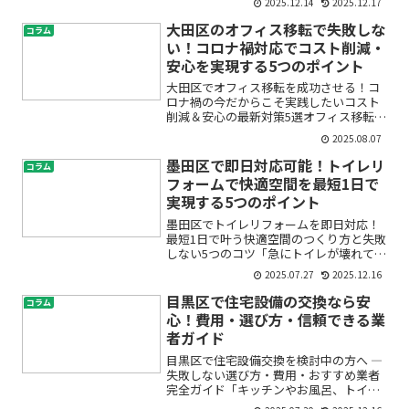
2025.12.14
2025.12.17
に入りたての方や、他職種との打ち合わ
せで耳にして調べている方へ。この記事
大田区のオフィス移転で失敗しな
コラム
では、建設内装現場で日常...
い！コロナ禍対応でコスト削減・
安心を実現する5つのポイント
大田区でオフィス移転を成功させる！コ
ロナ禍の今だからこそ実践したいコスト
削減＆安心の最新対策5選オフィス移転を
検討中の皆さま、「どこから手をつけれ
2025.08.07
ばいいの？」「感染対策やリモートワー
ク対応って何をしたらいい？」と不安に
墨田区で即日対応可能！トイレリ
コラム
感じていませんか。特に...
フォームで快適空間を最短1日で
実現する5つのポイント
墨田区でトイレリフォームを即日対応！
最短1日で叶う快適空間のつくり方と失敗
しない5つのコツ「急にトイレが壊れてし
まった」「なるべく早く快適なトイレに
2025.07.27
2025.12.16
したい」「トイレリフォームって難しそ
うで不安…」——墨田区でトイレのトラ
目黒区で住宅設備の交換なら安
コラム
ブルやリフォームを検...
心！費用・選び方・信頼できる業
者ガイド
目黒区で住宅設備交換を検討中の方へ ―
失敗しない選び方・費用・おすすめ業者
完全ガイド「キッチンやお風呂、トイレ
の設備が古くなってきた」「使いづらさ