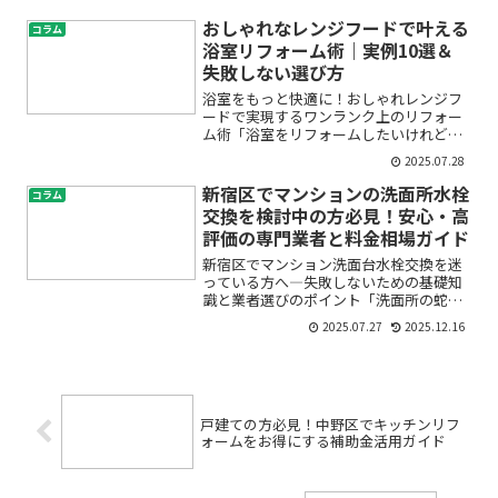
い費用がかかるの？」「業者選びで失敗
したくない…」「他のお店はどんな洗面
おしゃれなレンジフードで叶える
コラム
所にしているの？」そんな...
浴室リフォーム術｜実例10選＆
失敗しない選び方
浴室をもっと快適に！おしゃれレンジフ
ードで実現するワンランク上のリフォー
ム術「浴室をリフォームしたいけれど、
どんな換気扇やレンジフードを選べばい
2025.07.28
いのかわからない」「見た目も機能もこ
だわりたいけど、失敗しない方法が知り
新宿区でマンションの洗面所水栓
コラム
たい」――そんなお悩みを...
交換を検討中の方必見！安心・高
評価の専門業者と料金相場ガイド
新宿区でマンション洗面台水栓交換を迷
っている方へ―失敗しないための基礎知
識と業者選びのポイント「洗面所の蛇口
から水漏れしている」「古くなって使い
2025.07.27
2025.12.16
にくいので水栓を新しくしたい」「で
も、マンションだし自分でできるのか不
安」「業者に頼むと高そう…...
戸建ての方必見！中野区でキッチンリフ
ォームをお得にする補助金活用ガイド