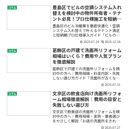
る」「リフォームってどこから始めれば
良いの？」――そんな悩みや不安をお持ちの
豊島区でビルの空調システム入れ
コラム
方は少なくありません。...
替えを検討中の物件所有者・テナ
ント必見！プロ仕様施工を短納期
で実現
豊島区のビル冷暖房を徹底快適化！空調
システム入れ替えで叶えるテナント満足
と短納期プロ仕様導入ガイド「ビルの空
調が古くて効きが悪い」「テナントから
2025.07.26
2025.12.16
暑い・寒いとクレームが来て困ってい
る」「空調システムを入れ替えたいけ
葛飾区の戸建て洗面所リフォーム
コラム
ど、工事の手間や期間、費用が...
相場はいくら？費用や人気プラン
を徹底解説
葛飾区で戸建ての洗面所リフォームを検
討中の方へ｜費用相場・料金内訳・失敗
しない選び方ガイド「洗面所が古くなっ
てきたけど、リフォームの料金がどれく
2025.07.31
らいかかるの？」「葛飾区で信頼できる
リフォーム業者をどう探せばいいのか不
文京区の飲食店向け洗面所リフォ
コラム
安…」こんなお悩みをお持...
ーム相場徹底解説｜費用の目安と
失敗しない選び方
文京区で飲食店の洗面所リフォームを検
討中の方へ｜費用相場・実例・業者選び
をやさしく解説「お店の洗面所をきれい
にリフォームしたいけど、一体どれくら
2025.07.27