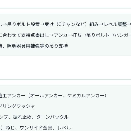
し→吊りボルト設置→受け（Cチャンなど）組み→レベル調整
に合わせて支持点墨出し→アンカー打ち→吊りボルト→ハンガ
持、照明器具用補強等の吊り支持
施工アンカー（オールアンカー、ケミカルアンカー）
プリングワッシャ
ランプ、振れ止め、ターンバックル
ル）ねじ、ワンサイド金具、レベル