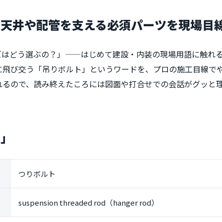
：天井や配管を支える必須パーツを現場目
ズはどう選ぶの？」——はじめて建設・内装の現場用語に触れ
に飛び交う「吊りボルト」というワードを、プロの施工目線で
れるので、読み終えたころには図面や打合せでの会話がグッと
ト」
つりボルト
suspension threaded rod（hanger rod）