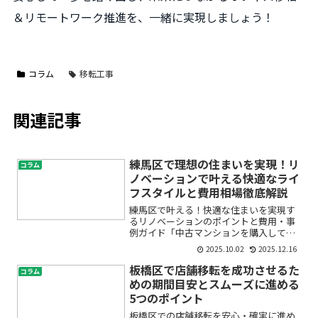
＆リモートワーク推進を、一緒に実現しましょう！
コラム
移転工事
関連記事
練馬区で理想の住まいを実現！リ
コラム
ノベーションで叶える快適なライ
フスタイルと費用相場徹底解説
練馬区で叶える！快適な住まいを実現す
るリノベーションのポイントと費用・事
例ガイド「中古マンションを購入して自
分好みにリノベーションしたいけど、失
2025.10.02
2025.12.16
敗しないか不安…」「練馬区でリノベー
ションを考えているけれど、費用や業者
板橋区で店舗移転を成功させるた
コラム
の選び方がわからない」こ...
めの期間目安とスムーズに進める
5つのポイント
板橋区での店舗移転を安心・確実に進め