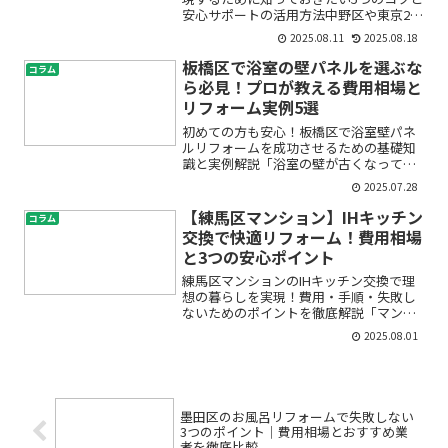
安心サポートの活用方法中野区や東京23
区で店舗移転やオフィス移転を考えてい
2025.08.11
2025.08.18
るけれど、「何から始めていいかわから
ない」「費用をできるだけ抑えたい」
板橋区で浴室の壁パネルを選ぶな
コラム
「信頼できる業者に頼み...
ら必見！プロが教える費用相場と
リフォーム実例5選
初めての方も安心！板橋区で浴室壁パネ
ルリフォームを成功させるための基礎知
識と実例解説「浴室の壁が古くなってき
た」「カビや汚れが落ちなくて困ってい
2025.07.28
る」「リフォームしたいけど、何から始
めればいいの？」——そう悩んで検索し
【練馬区マンション】IHキッチン
コラム
ていませんか？特に板橋区...
交換で快適リフォーム！費用相場
と3つの安心ポイント
練馬区マンションのIHキッチン交換で理
想の暮らしを実現！費用・手順・失敗し
ないためのポイントを徹底解説「マンシ
ョンのキッチンが古くなって使いづら
2025.08.01
い」「IHキッチンへの交換を考えている
けど、費用や工事の流れがわからなくて
不安」このような疑問や...
墨田区のお風呂リフォームで失敗しない
3つのポイント｜費用相場とおすすめ業
者を徹底比較