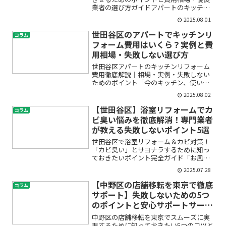
業者の選び方ガイドアパートのキッチン
工事を検討されている方へ――「どこに頼め
2025.08.01
ばいいの？」「費用が心配…」「失敗し
たくない！」といった不安や疑問をお持
世田谷区のアパートでキッチンリ
コラム
ちではありませんか？...
フォーム費用はいくら？実例と費
用相場・失敗しない選び方
世田谷区アパートのキッチンリフォーム
費用徹底解説｜相場・実例・失敗しない
ためのポイント「今のキッチン、使いに
くい」「古くなって見た目も気になる」
2025.08.02
「リフォームしたいけど、費用がどれく
らいかかるのか不安…」。こうしたお悩
【世田谷区】浴室リフォームでカ
コラム
み、世田谷区のアパートや...
ビ臭い悩みを徹底解消！専門業者
が教える失敗しないポイント5選
世田谷区で浴室リフォーム＆カビ対策！
「カビ臭い」とサヨナラするために知っ
ておきたいポイント完全ガイド「お風呂
場がなんだかカビ臭い…」「いくら掃除
2025.07.28
してもニオイが取れない」——そんな悩
み、ありませんか？とくに世田谷区のよ
【中野区の店舗移転を東京で徹底
コラム
うに湿気が多い地域では、...
サポート】失敗しないための5つ
のポイントと安心サポートサービ
ス
中野区の店舗移転を東京でスムーズに実
現するために知っておきたい5つのコツと