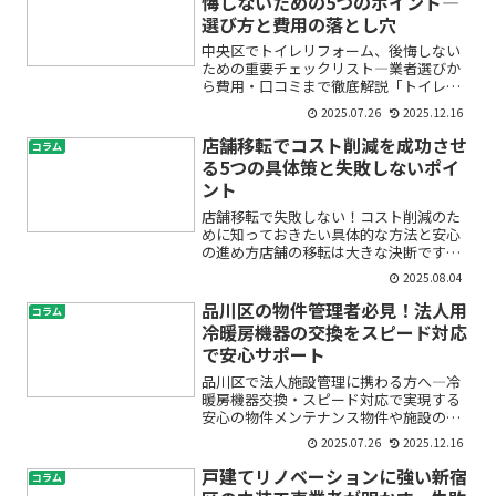
悔しないための5つのポイント―
選び方と費用の落とし穴
中央区でトイレリフォーム、後悔しない
ための重要チェックリスト―業者選びか
ら費用・口コミまで徹底解説「トイレが
古くなった」「もっと快適で節水できる
2025.07.26
2025.12.16
トイレに変えたい」「中央区で安心して
リフォームできる業者はどこ？」―この
店舗移転でコスト削減を成功させ
コラム
ような悩みや不安をお持ち...
る5つの具体策と失敗しないポイ
ント
店舗移転で失敗しない！コスト削減のた
めに知っておきたい具体的な方法と安心
の進め方店舗の移転は大きな決断です。
「できるだけコストを抑えたいけれど、
2025.08.04
何から始めればいいのかわからない」
「賃料や運搬費、様々な出費が心配…」
品川区の物件管理者必見！法人用
コラム
と不安に感じている方も多い...
冷暖房機器の交換をスピード対応
で安心サポート
品川区で法人施設管理に携わる方へ―冷
暖房機器交換・スピード対応で実現する
安心の物件メンテナンス物件や施設の管
理を任されている方にとって、「冷暖房
2025.07.26
2025.12.16
機器の不調や故障への対応」は頭を悩ま
せる大きな課題ですよね。「突然エアコ
戸建てリノベーションに強い新宿
コラム
ンが止まったらどうしよう...