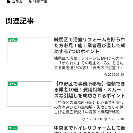
コラム
移転工事
関連記事
練馬区で浴室リフォームを断られ
コラム
た方必見！施工業者選び直しで成
功する7つのポイント
練馬区で浴室リフォームにお困りの方へ
―「断られた」その理由と、次こそ成功
する業者選びの秘訣「練馬区で浴室リフ
ォームをお願いしたのに、業者から断ら
2025.07.29
れてしまった…」このようなお悩みを抱
えて、今まさに不安や戸惑いを感じてい
【中野区で事務所移転】信頼でき
コラム
ませんか？浴室リフォーム...
る業者10選！費用相場・スムー
ズな引越しを成功させるポイント
【中野区の事務所移転】初心者でも安心
の業者選びと料金相場・失敗しない引越
し術を徹底解説「中野区で事務所移転を
検討しているけど、何から始めていいか
2025.08.08
2025.12.10
分からない」「信頼できる業者の選び方
や費用の目安が知りたい」「移転で失敗
中央区でトイレリフォームして後
コラム
したくない」――そんな不...