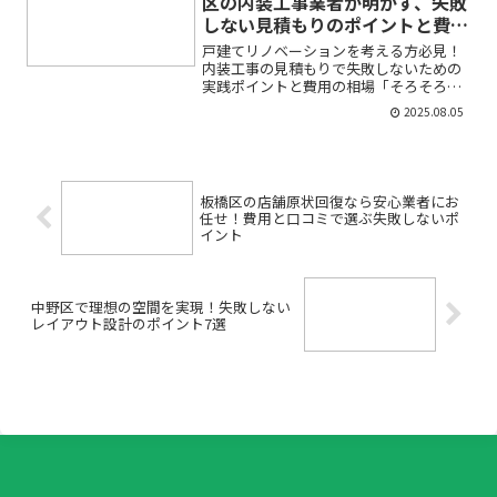
区の内装工事業者が明かす、失敗
しない見積もりのポイントと費用
相場
戸建てリノベーションを考える方必見！
内装工事の見積もりで失敗しないための
実践ポイントと費用の相場「そろそろ戸
建てのリノベーションを…」と思い立っ
2025.08.05
ても、「何にいくらかかるの？」「内装
工事の見積もりはどうやって取ればい
い？」「相見積もりって本当...
板橋区の店舗原状回復なら安心業者にお
任せ！費用と口コミで選ぶ失敗しないポ
イント
中野区で理想の空間を実現！失敗しない
レイアウト設計のポイント7選