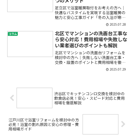
つのメリット
足立区で浴室暖房取付をお考えの方へ｜
快適なバスタイムを実現する浴室暖房の
魅力と安心工事ガイド「冬の入浴が寒く
てつらい」「脱衣所とお風呂の温度差が
2025.07.28
心配」「浴室暖房の設置や交換をしたい
けれど、工事や費用が不安」――そんなお悩
北区でマンションの洗面台工事な
コラム
みをお持ちではありま...
ら安心対応！費用相場や失敗しな
い業者選びのポイントも解説
北区でマンションの洗面台リフォームを
検討中の方へ｜失敗しない洗面台工事・
交換・設置のポイントと費用相場を徹底
解説「毎日使う洗面台、そろそろ古くな
2025.07.29
ってきた気がする」「マンションの洗面
台リフォームを考えたいけど、費用や工
事の流れがわからなくて不...
渋谷区でキッチンコンロ交換を検討中の
飲食店必見！安心・スピード対応と費用
相場を徹底解説
江戸川区で浴室リフォームを検討中の方
必見！浴室の割れ原因と安心の修理・費
用相場ガイド