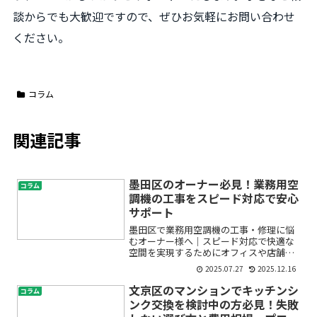
談からでも大歓迎ですので、ぜひお気軽にお問い合わせ
ください。
コラム
関連記事
墨田区のオーナー必見！業務用空
コラム
調機の工事をスピード対応で安心
サポート
墨田区で業務用空調機の工事・修理に悩
むオーナー様へ｜スピード対応で快適な
空間を実現するためにオフィスや店舗、
ビル、施設を管理されているオーナーの
2025.07.27
2025.12.16
皆さま。「業務用エアコンが突然止まっ
た」「空調機の効きが悪い」「修理や入
文京区のマンションでキッチンシ
コラム
れ替え、メンテナンス業者...
ンク交換を検討中の方必見！失敗