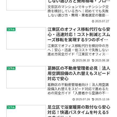
しない選び方と費用相場・プロに
頼むメリット
文京区のマンションでキッチンシンク交
換を検討している方へ｜初めてでも失敗
しない選び方・費用・業者選定の徹底ガ
イド「マンションのキッチンシンクが古
2025.07.27
くなってきた」「文京区でシンク交換を
したいけど、どこに相談すればいい
江東区のオフィス移転代行なら安
コラム
の？」「費用や工事の流れが分...
心・迅速対応！コスト削減とスム
ーズ移転を実現する5つのポイン
ト
江東区でオフィス移転代行を検討中の方
へ｜安心・迅速・低コストで失敗しない
進め方完全ガイド「江東区でオフィス移
転をしたいけれど、何から始めればいい
2025.08.10
2025.08.18
の？」「費用や業者選び、大切な書類や
IT配線工事も心配…」――そんな不安や疑問
葛飾区の不動産管理者必見｜法人
コラム
を抱えていませんか...
用空調設備の入れ替えもスピード
対応で安心
葛飾区の不動産管理者向け｜法人用空調
設備入れ替えをスピード対応で進めるた
めの完全ガイド「入居者から空調の不具
合を訴えられた」「夏前に法人用空調設
2025.07.26
2025.12.16
備の入れ替えをしたいが、工期や費用、
トラブルが心配…」。葛飾区で賃貸物件
足立区で浴室暖房の取付なら安心
コラム
や事務所ビルを管理する不...
対応！快適バスタイムを叶える5