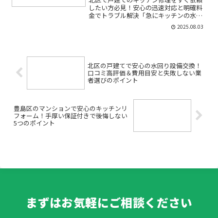
したい方必見！安心の迅速対応と明確料
金でトラブル解決「急にキッチンの水が
漏れて困ってしまった」「ガスコンロが
2025.08.03
動かなくて料理ができない」「戸建ての
キッチン修理、どこに頼めばいいか分か
らない」——そんな不安や...
北区の戸建てで安心の水回り設備交換！
口コミ高評価＆費用目安と失敗しない業
者選びのポイント
豊島区のマンションで安心のキッチンリ
フォーム！手厚い保証付きで後悔しない
5つのポイント
まずはお気軽にご相談ください