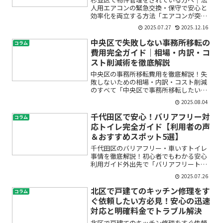
人用エアコンの緊急交換・保守で安心と
効率化を両立する方法「エアコンが突然
故障してしまった」「法人用の空調機の
2025.07.27
2025.12.16
入れ替え時期がわからない」「業務への
支障やコスト増が心配」——杉並区で物
中央区で失敗しない事務所移転の
コラム
件管理やオフィス・店舗の...
費用完全ガイド｜相場・内訳・コ
スト削減術を徹底解説
中央区の事務所移転費用を徹底解説！失
敗しないための相場・内訳・コスト削減
のすべて「中央区で事務所移転したいけ
れど、費用がどれくらいかかるのかわか
2025.08.04
らない」「見積もりや相場、削減のポイ
ントが知りたい」「業者選びで失敗した
千代田区で安心！バリアフリー対
コラム
くない」——そんな不安や...
応トイレ完全ガイド【利用者の声
＆おすすめスポット5選】
千代田区のバリアフリー・車いすトイレ
事情を徹底解説！初心者でもわかる安心
利用ガイド外出先で「バリアフリートイ
レはどこにあるんだろう…」「車いすで
2025.07.26
も入れるトイレってちゃんと使えるのか
な？」と不安になったことはありません
北区で戸建てのキッチン修理をす
コラム
か？特に千代田区のような...
ぐ依頼したい方必見！安心の迅速
対応と明確料金でトラブル解決
北区で戸建てのキッチン修理をすぐ依頼