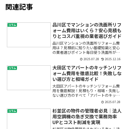
関連記事
品川区でマンションの洗面所リフ
コラム
ォーム費用はいくら？安心見積も
りとコスパ重視の業者選びガイド
品川区マンションの洗面所リフォーム費
用は？見積前に知りたい基礎知識と安心
の業者選びポイント毎日使う洗面所が古
くなってきたり、使い勝手が悪いと感じ
2025.07.28
2025.12.16
て、「リフォームしたいけど、費用はど
れくらいかかるの？」「信頼できる業者
大田区でアパートのキッチンリフ
コラム
に頼みたいけど、どう選べ...
ォーム費用を徹底比較！失敗しな
い選び方と相場ガイド
大田区アパートのキッチンリフォーム費
用を徹底解説！見積もり・相場・失敗し
ない選び方のすべて「アパートのキッチ
ンをリフォームしたいけど、費用の目安
2025.07.28
や相場がわからない」「そもそもどこに
相談したらよいの？」「節約できるコツ
杉並区の物件の管理者必見｜法人
コラム
や、見積もりの見方も知り...
用空調機の急ぎ交換で業務効率
UPとコスト削減を実現
杉並区で物件管理をされている方へ｜法