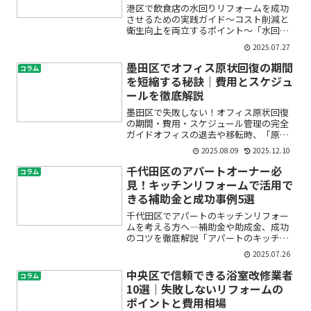
港区で飲食店の水回りリフォームを成功
させるための実践ガイド〜コスト削減と
衛生向上を両立するポイント〜「水回り
が古くてお客様の印象が悪い…」「厨房
2025.07.27
設備の老朽化で作業効率も落ちている
し、衛生面も心配」「トイレや洗面台の
墨田区でオフィス原状回復の期間
コラム
トラブルが増えてメンテナン...
を短縮する秘訣｜費用とスケジュ
ールを徹底解説
墨田区で失敗しない！オフィス原状回復
の期間・費用・スケジュール管理の完全
ガイドオフィスの退去や移転時、「原状
回復って何をどこまでやればいいの？」
2025.08.09
2025.12.10
「どのくらい期間がかかるの？」「費用
はどのくらい？」と、不安や疑問を抱え
千代田区のアパートオーナー必
コラム
る方はとても多いです。特...
見！キッチンリフォームで活用で
きる補助金と成功事例5選
千代田区でアパートのキッチンリフォー
ムを考える方へ―補助金や助成金、成功
のコツを徹底解説「アパートのキッチン
が古くて入居者の満足度が下がっていな
2025.07.26
いか心配」「リフォーム費用が高くてな
かなか手をつけられない」「千代田区で
中央区で信頼できる浴室改修業者
コラム
使える補助金や助成制度に...
10選｜失敗しないリフォームの
ポイントと費用相場