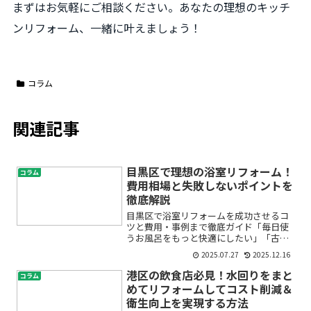
まずはお気軽にご相談ください。あなたの理想のキッチ
ンリフォーム、一緒に叶えましょう！
コラム
関連記事
目黒区で理想の浴室リフォーム！
コラム
費用相場と失敗しないポイントを
徹底解説
目黒区で浴室リフォームを成功させるコ
ツと費用・事例まで徹底ガイド「毎日使
うお風呂をもっと快適にしたい」「古い
浴室のカビや寒さが気になる」「バリア
2025.07.27
2025.12.16
フリー仕様にしたいけど、費用や進め方
がわからなくて不安」――目黒区で浴室リフ
港区の飲食店必見！水回りをまと
コラム
ォームを考えている方...
めてリフォームしてコスト削減＆
衛生向上を実現する方法