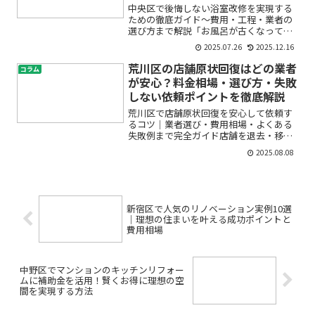
中央区で後悔しない浴室改修を実現する
ための徹底ガイド〜費用・工程・業者の
選び方まで解説「お風呂が古くなって使
いづらい」「浴室をもっと快適で安全に
2025.07.26
2025.12.16
したい」「費用や工事内容が不安で一歩
が踏み出せない」——中央区で浴室改修
荒川区の店舗原状回復はどの業者
コラム
をご検討中の方は、こんな...
が安心？料金相場・選び方・失敗
しない依頼ポイントを徹底解説
荒川区で店舗原状回復を安心して依頼す
るコツ｜業者選び・費用相場・よくある
失敗例まで完全ガイド店舗を退去・移転
する際、「原状回復ってどこまでやれば
2025.08.08
いいの？」「費用が高額にならないか不
安」「荒川区で信頼できる業者はどうや
って選ぶの？」と悩んでい...
新宿区で人気のリノベーション実例10選
｜理想の住まいを叶える成功ポイントと
費用相場
中野区でマンションのキッチンリフォー
ムに補助金を活用！賢くお得に理想の空
間を実現する方法