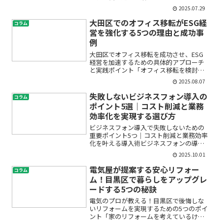
いけど、工事が予定通り終わるか心配」
2025.07.29
「突然の工期遅れやトラブルで日常生活
に支障が出たらどうしよう…」そんな不
大田区でのオフィス移転がESG経
コラム
安をお持ちではありません...
営を強化する5つの理由と成功事
例
大田区でオフィス移転を成功させ、ESG
経営を加速するための具体的アプローチ
と実践ポイント「オフィス移転を検討し
ているが、ESG経営やサステナビリティ
2025.08.07
とどう結びつければよいのかわからな
い」「大田区での移転が自社にどんなメ
失敗しないビジネスフォン導入の
コラム
リットをもたらすのか不...
ポイント5選｜コスト削減と業務
効率化を実現する選び方
ビジネスフォン導入で失敗しないための
重要ポイント5つ｜コスト削減と業務効率
化を叶える導入術ビジネスフォンの導入
を検討しているけれど、種類も多く、費
2025.10.01
用のことや使い勝手など分からないこと
だらけで不安…という方は多いのではな
電気屋が提案する安心リフォー
コラム
いでしょうか。「どのシ...
ム！目黒区で暮らしをアップグレ
ードする5つの秘訣
電気のプロが教える！目黒区で後悔しな
いリフォームを実現するための5つのポイ
ント「家のリフォームを考えているけ