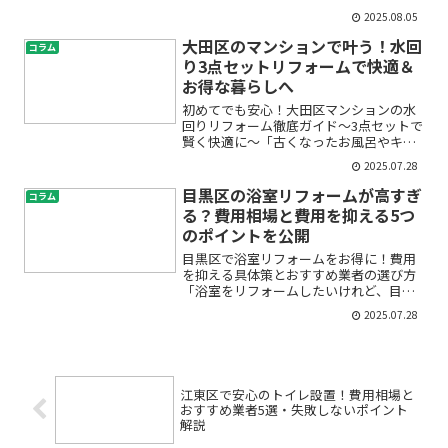
ど、電気まわりが心配…」「LED照明に
2025.08.05
したいけど、配線や工事って難しそう」
「どこの業者に頼んだら安心？」――こ
大田区のマンションで叶う！水回
コラム
んなお悩みをお持ちでは...
り3点セットリフォームで快適＆
お得な暮らしへ
初めてでも安心！大田区マンションの水
回りリフォーム徹底ガイド〜3点セットで
賢く快適に〜「古くなったお風呂やキッ
チン、トイレが気になるけれど、リフォ
2025.07.28
ームって難しそう」「どこから手をつけ
ていいかわからない」「費用や工事期間
目黒区の浴室リフォームが高すぎ
コラム
が心配」——そんなお悩...
る？費用相場と費用を抑える5つ
のポイントを公開
目黒区で浴室リフォームをお得に！費用
を抑える具体策とおすすめ業者の選び方
「浴室をリフォームしたいけれど、目黒
区は相場が高いし費用が心配…」「初め
2025.07.28
てのリフォームで失敗したくない」「少
しでも安く、納得できる仕上がりにした
い」こんなお悩みをお持ち...
江東区で安心のトイレ設置！費用相場と
おすすめ業者5選・失敗しないポイント
解説