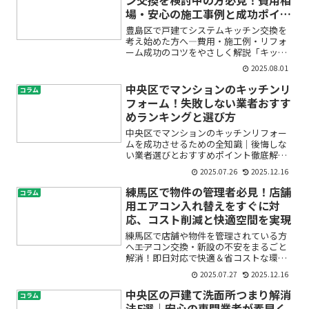
場・安心の施工事例と成功ポイン
ト
豊島区で戸建てシステムキッチン交換を
考え始めた方へ―費用・施工例・リフォ
ーム成功のコツをやさしく解説「キッチ
ンが古くなってきた」「使い勝手をもっ
2025.08.01
と良くしたい」「リフォーム費用ってど
れくらいかかるの？」――豊島区で戸建ての
中央区でマンションのキッチンリ
コラム
システムキッチン交換...
フォーム！失敗しない業者おすす
めランキングと選び方
中央区でマンションのキッチンリフォー
ムを成功させるための全知識｜後悔しな
い業者選びとおすすめポイント徹底解説
中央区にお住まいで、マンションのキッ
2025.07.26
2025.12.16
チンリフォームを検討しているけれど、
「どんな業者に依頼すれば良い？」「費
練馬区で物件の管理者必見！店舗
コラム
用はどのくらいかかるの？...
用エアコン入れ替えをすぐに対
応、コスト削減と快適空間を実現
練馬区で店舗や物件を管理されている方
へ――エアコン交換・新設の不安をまるごと
解消！即日対応で快適＆省コストな環境
を手に入れる方法「店舗のエアコンが急
2025.07.27
2025.12.16
に壊れてしまい営業に支障が出ている」
「管理物件の入居者からエアコン不調の
中央区の戸建て洗面所つまり解消
コラム
連絡が来て、すぐに対...
法5選｜安心の専門業者が素早く