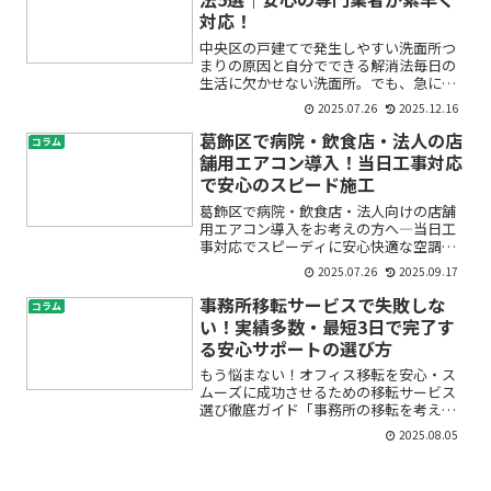
対応！
中央区の戸建てで発生しやすい洗面所つ
まりの原因と自分でできる解消法毎日の
生活に欠かせない洗面所。でも、急につ
まりや異臭、水が流れにくくなるなどの
2025.07.26
2025.12.16
トラブルに見舞われて困った経験はあり
ませんか？「急に水が流れなくなってし
葛飾区で病院・飲食店・法人の店
コラム
まった」「どうやって直せ...
舗用エアコン導入！当日工事対応
で安心のスピード施工
葛飾区で病院・飲食店・法人向けの店舗
用エアコン導入をお考えの方へ―当日工
事対応でスピーディに安心快適な空調環
境を実現！「突然エアコンが故障した」
2025.07.26
2025.09.17
「新規オープンやリニューアルですぐに
空調を整えたい」「法人として複数台の
事務所移転サービスで失敗しな
コラム
導入が必要で、どこに相談...
い！実績多数・最短3日で完了す
る安心サポートの選び方
もう悩まない！オフィス移転を安心・ス
ムーズに成功させるための移転サービス
選び徹底ガイド「事務所の移転を考えて
いるけれど、何から始めたらいいか分か
2025.08.05
らない」「移転費用やレイアウト、業者
選びに不安がある」「なるべく早く、新
しいオフィスで業務を再開...