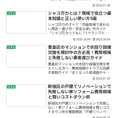
掃除しても取れない汚れが目立つ」「家
2025.07.28
族が安全に使える浴室にしたい」「思っ
たより早くリフォームが必要になったけ
シャコ万力とは？現場で役立つ基
コラム
ど、すぐ対応してもらえる...
本知識と正しい使い方5選
シャコ万力のすべて：内装現場で迷わな
い用途・選び方・安全な使い方ガイド
「シャコ万力ってなに？Cクランプと同
じ？内装のどんな場面で使うの？」——
2025.10.04
2025.10.06
そんなモヤモヤをすっきり解消します。
この記事は、建設内装の現場でよく飛び
豊島区のマンションで水回り設備
コラム
交うワード「シャコ万力」を...
交換を検討中の方必見！費用相場
と失敗しない業者選びガイド
豊島区マンションの水回り設備交換を考
えている方へ―費用相場やトラブル回避
の実践ガイド「古くなった給湯器やトイ
レ、キッチンの使い勝手が悪くなってき
2025.07.29
た」「マンションの水回りリフォームっ
て、どれくらいお金がかかるの？」と悩
新宿区の戸建てリノベーションで
コラム
んでいませんか？水回りの...
失敗しない家リフォーム費用相場
と賢いコストダウン術
新宿区の戸建てリノベーションで失敗し
ない！家リフォーム費用相場＆賢いコス
トダウン術を徹底解説「戸建てリノベー
ションをしたいけど、費用はどれくらい
2025.09.29