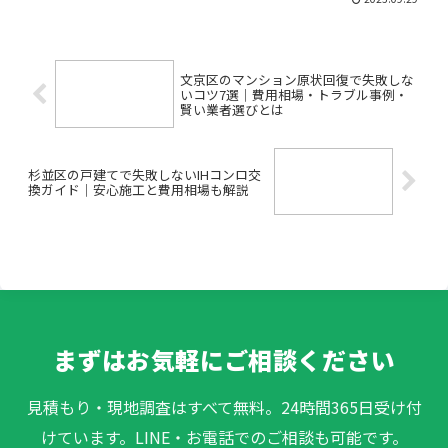
かかるの？」「予算内で理想の住まいに
近づけるには、どんな方法があるんだろ
う…」――そうお悩みの方...
文京区のマンション原状回復で失敗しな
いコツ7選｜費用相場・トラブル事例・
賢い業者選びとは
杉並区の戸建てで失敗しないIHコンロ交
換ガイド｜安心施工と費用相場も解説
まずはお気軽にご相談ください
見積もり・現地調査はすべて無料。24時間365日受け付
けています。LINE・お電話でのご相談も可能です。