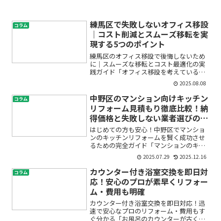
練馬区で失敗しないオフィス移設
コラム
｜コスト削減とスムーズ移転を実
現する5つのポイント
練馬区のオフィス移設で後悔しないため
に｜スムーズな移転とコスト最適化の実
践ガイド「オフィス移設を考えている
が、何から始めればよいか分からない」
2025.08.08
「費用や手続き、業者選びが不安…」
——そんな悩みをお持ちの方は多いので
中野区のマンション向けキッチン
コラム
はないでしょうか。特に練馬区...
リフォーム見積もり徹底比較！納
得価格と失敗しない業者選びのコ
ツ
はじめての方も安心！中野区でマンショ
ンのキッチンリフォームを賢く成功させ
るための完全ガイド「マンションのキッ
チンリフォーム、どれくらい費用がかか
2025.07.29
2025.12.16
るの？」「見積もりってどう取ればいい
の？」「中野区で信頼できる業者選びの
カウンター付き浴室交換を即日対
コラム
ポイントは？」――このよ...
応！安心のプロが素早くリフォー
ム・費用も明確
カウンター付き浴室交換を即日対応！迅
速で安心なプロのリフォーム・費用もす
ぐ分かる「お風呂のカウンターが古くて