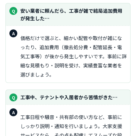
質
安い業者に頼んだら、工事が雑で結局追加費用
問：
が発生した…
回
価格だけで選ぶと、細かい配管や取付が雑にな
答：
ったり、追加費用（撤去処分費・配管延長・電
気工事等）が後から発生しやすいです。事前に詳
細な見積もり・説明を受け、実績豊富な業者を
選びましょう。
質
工事中、テナントや入居者から苦情がきた…
問：
回
工事日程や騒音・共有部の使い方など、事前に
答：
しっかり説明・通知を行いましょう。大家支援
サービスなら、その点も配慮してスムーズな段