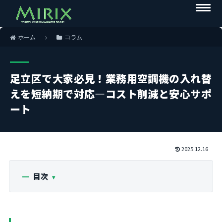
ホーム
コラム
足立区で大家必見！業務用空調機の入れ替
えを短納期で対応—コスト削減と安心サポ
ート
2025.12.16
目次