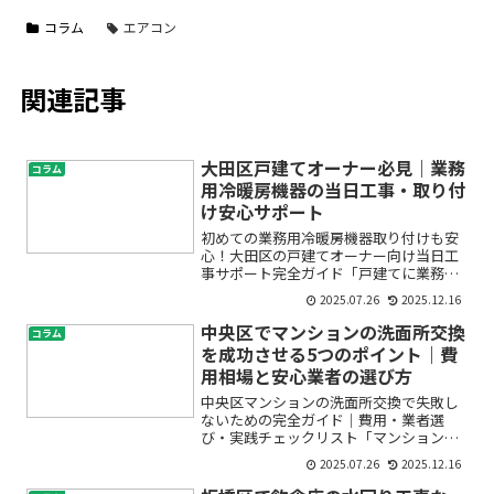
コラム
エアコン
関連記事
大田区戸建てオーナー必見｜業務
コラム
用冷暖房機器の当日工事・取り付
け安心サポート
初めての業務用冷暖房機器取り付けも安
心！大田区の戸建てオーナー向け当日工
事サポート完全ガイド「戸建てに業務用
エアコンや冷暖房機器を設置したいけれ
2025.07.26
2025.12.16
ど、どこに頼めばいいかわからない」
「工事当日になってトラブルが起きない
中央区でマンションの洗面所交換
コラム
か心配」「仕事や家庭の都合...
を成功させる5つのポイント｜費
用相場と安心業者の選び方
中央区マンションの洗面所交換で失敗し
ないための完全ガイド｜費用・業者選
び・実践チェックリスト「マンションの
洗面所を新しくしたいけど、何から始め
2025.07.26
2025.12.16
ていいかわからない」「費用や工事の流
れ、信頼できる業者選びが不安…」そん