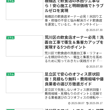
板橋区で飲食店の水回り工事な
コラム
なお悩みはありませんか？こ...
ら！安心施工と明朗価格でトラブ
ルゼロを実現
板橋区の飲食店オーナー必見！水回り工
事・修理の不安と悩み解消ガイド飲食店
を運営していると、キッチンやトイレな
ど水回りのトラブルは避けて通れませ
2025.07.30
ん。「突然排水管が詰まった」「厨房の
水漏れが止まらない」「グリストラップ
荒川区の飲食店オーナー必見！洗
コラム
の清掃はどうしたらいいの？...
面台工事で衛生＆集客力アップを
実現する5つのポイント
荒川区で飲食店の洗面台工事・リフォー
ムを検討中の方へ―衛生と集客力を高め
るために知っておきたい実践ガイド「お
客様に安心して利用してもらえるお店に
2025.07.30
したい」「手洗い台や洗面台をもっと使
いやすくしたい」「そろそろ店舗の衛生
足立区で安心のオフィス原状回
コラム
設備を見直したいけど、工...
復！見積もり無料・費用相場や優
良業者の選び方徹底ガイド
足立区で失敗しないオフィス原状回復！
費用相場・見積もりのポイントと信頼で
きる業者選びのコツオフィスの移転や退
去で「原状回復」が必要になったとき、
2025.08.07
2025.09.17
「費用がどれくらいかかる？」「どこに
頼めば安心？」「見積もりはどう比べ