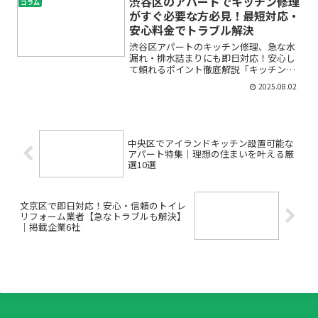
渋谷区のアパートでキッチン修理
コラム
る？」など、さまざまな不安...
がすぐ必要な方必見！最短対応・
安心料金でトラブル解決
渋谷区アパートのキッチン修理、急な水
漏れ・排水詰まりにも即日対応！安心し
て頼れるポイント徹底解説「キッチンの
水漏れが突然起きてしまった」「排水口
2025.08.02
が詰まって料理や洗い物ができない…」
そんなトラブルは、アパート暮らしの方
にとって本当に困りますよ...
中央区でアイランドキッチン設置可能な
アパート特集｜理想の住まいを叶える厳
選10選
文京区で即日対応！安心・信頼のトイレ
リフォーム業者【急なトラブルも解決】
｜掲載企業6社