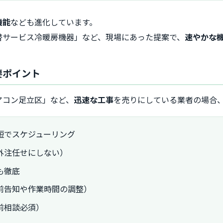
機能
なども進化しています。
替サービス冷暖房機器」など、現場にあった提案で、
速やかな
要ポイント
アコン足立区」など、
迅速な工事
を売りにしている業者の場合
短でスケジューリング
外注任せにしない）
も徹底
前告知や作業時間の調整）
前相談必須）