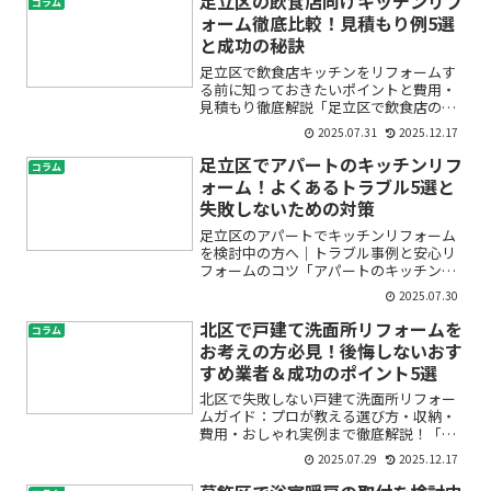
足立区の飲食店向けキッチンリフ
コラム
持ちではありませんか？初め...
ォーム徹底比較！見積もり例5選
と成功の秘訣
足立区で飲食店キッチンをリフォームす
る前に知っておきたいポイントと費用・
見積もり徹底解説「足立区で飲食店のキ
ッチンリフォームを考えているけれど、
2025.07.31
2025.12.17
費用や見積もりの相場が分からず不
安…」「どんな業者に依頼すればよい
足立区でアパートのキッチンリフ
コラム
の？」「厨房設備の入れ替えや改...
ォーム！よくあるトラブル5選と
失敗しないための対策
足立区のアパートでキッチンリフォーム
を検討中の方へ｜トラブル事例と安心リ
フォームのコツ「アパートのキッチンを
使いやすくしたい」「賃貸だけどリフォ
2025.07.30
ームはできる？」「業者とのトラブルは
大丈夫？」足立区でキッチンリフォーム
北区で戸建て洗面所リフォームを
コラム
を考えている方の多くは、...
お考えの方必見！後悔しないおす
すめ業者＆成功のポイント5選
北区で失敗しない戸建て洗面所リフォー
ムガイド：プロが教える選び方・収納・
費用・おしゃれ実例まで徹底解説！「今
の洗面所が使いにくい」「収納が足りな
2025.07.29
2025.12.17
くていつもごちゃごちゃ」「せっかく北
区で戸建てを選んだのに、洗面所だけが