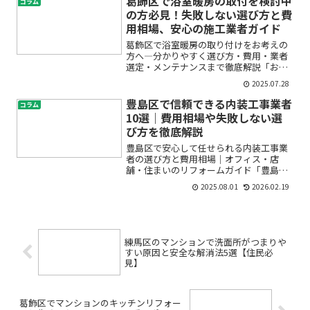
葛飾区で浴室暖房の取付を検討中
コラム
古くて残念」——。こんな...
の方必見！失敗しない選び方と費
用相場、安心の施工業者ガイド
葛飾区で浴室暖房の取り付けをお考えの
方へ―分かりやすく選び方・費用・業者
選定・メンテナンスまで徹底解説「お風
呂が寒くてつらい」「ヒートショックが
2025.07.28
心配」「浴室暖房を付けたいけど費用や
業者選びが不安」――葛飾区にお住まいで、
豊島区で信頼できる内装工事業者
コラム
浴室暖房の取付や交換...
10選｜費用相場や失敗しない選
び方を徹底解説
豊島区で安心して任せられる内装工事業
者の選び方と費用相場｜オフィス・店
舗・住まいのリフォームガイド「豊島区
で内装工事やリフォームをお願いしたい
2025.08.01
2026.02.19
けれど、初めてで不安…」「どんな業者
に頼めばいいの？費用はどのくらいかか
る？」そんな疑問や不安を抱...
練馬区のマンションで洗面所がつまりや
すい原因と安全な解消法5選【住民必
見】
葛飾区でマンションのキッチンリフォー