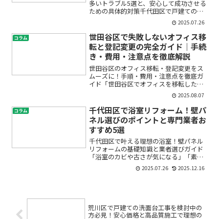
多いトラブル5選と、安心して成功させる
ための具体的対策千代田区で戸建てのキ
ッチンリフォームを検討している方の中
2025.07.26
には、「想像と違う仕上がりになるので
は？」「費用が思った以上にかかったら
世田谷区で失敗しないオフィス移
コラム
どうしよう」「業者選び...
転と登記変更の完全ガイド｜手続
き・費用・注意点を徹底解説
世田谷区のオフィス移転・登記変更をス
ムーズに！手順・費用・注意点を徹底ガ
イド「世田谷区でオフィスを移転した
い、でも手続きが複雑そう」「会社の住
2025.08.07
所変更登記って何から始めればいい
の？」このようなお悩みをお持ちではあ
千代田区で浴室リフォーム！壁パ
コラム
りませんか？新しいオフィスで心...
ネル選びのポイントと専門業者お
すすめ5選
千代田区で叶える理想の浴室！壁パネル
リフォームの基礎知識と業者選びガイド
「浴室のカビや古さが気になる」「素敵
なバスルームにリフォームしたいけれ
2025.07.26
2025.12.16
ど、何から始めれば？」——そんなお悩
みを抱えていませんか？特に千代田区の
マンションや戸建てでは、限...
荒川区で戸建ての洗面台工事を検討中の
方必見！安心価格と高品質施工で理想の