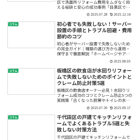
区で洗面所リフォーム費用をムダなく抑
える秘訣と安心の成功事例「目黒区で店
舗の洗面所をリフォームしたいけれど、
2025.07.28
2025.12.16
費用がどれくらい掛かるのか分からず不
安」「飲食店の営業を止めずに改装した
初心者でも失敗しない！サーバー
コラム
い」「見積もりの比較方法...
設置の手順とトラブル回避・費用
節約のコツ
初心者がサーバー設置で失敗しないため
の完全ガイド｜種類の選び方から運用・
保守まで徹底解説「ホームページやアプ
リを公開したい」「業務効率のため自社
2025.08.05
内ネットワークを構築したい」――そんなと
き必ず登場するのが「サーバー」です。
板橋区の飲食店が水回りリフォー
コラム
しかし、専門知識がな...
ムで失敗しないためのポイントと
クレーム防止対策5選
板橋区の飲食店オーナー必見！水回りリ
フォーム成功のコツとクレーム防止5つの
実践策「古くなった厨房やトイレの水回
りをリフォームしたいけど、どこから手
2025.07.30
2025.09.17
をつけていいのかわからない」「工事後
にトラブルやクレームが起きたらどうし
千代田区の戸建てキッチンリフォ
コラム
よう」と、不安を感じて...
ームでよくあるトラブル5選と失
敗しない対策方法
千代田区の戸建てキッチンリフォームで