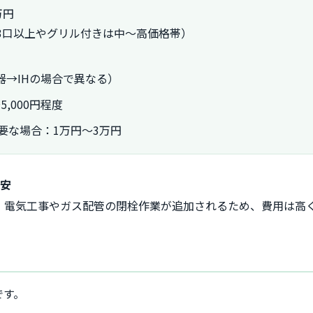
万円
3口以上やグリル付きは中〜高価格帯）
器→IHの場合で異なる）
,000円程度
要な場合：1万円〜3万円
目安
、電気工事やガス配管の閉栓作業が追加されるため、費用は高
です。