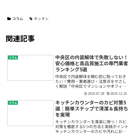
コラム
キッチン
関連記事
中央区の内装解体で失敗しない！
コラム
安心価格と高品質施工の専門業者
ランキング5選
中央区で内装解体を頼む前に知っておき
たい！費用・業者選び・注意点をやさし
く解説「中央区でマンションやオフィス
の内装解体を考えているけれど、初めて
2025.07.29
2025.12.10
で何から始めていいか分からない」「内
装解体の費用や業者選びで失敗したくな
キッチンカウンターのカビ対策5
コラム
い」「見積もりや廃材処理...
選｜簡単ステップで清潔＆長持ち
を実現
キッチンカウンターを清潔に保つ！カビ
対策を徹底する5つの方法と実践ポイント
キッチンカウンターのカビや汚れにお困