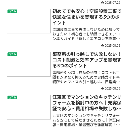
りではありませんか？毎日使う場所だか
2025.07.29
らこそ、知らない間にカビが発生してし
まい、「どう掃除すればいいの？」「湿
初めてでも安心！空調設置工事で
コラム
気や結露はどう防げばい...
快適な住まいを実現する5つのポ
イント
空調設置工事で失敗しないために知って
おきたい！初心者でも納得できるエアコ
ン導入ガイド「新しくエアコンを設置し
たいけど、どんな工事が必要なの？」
2025.08.05
「どの業者を選べばいいの？」「設置後
のメンテナンスはどうしたらいい？」こ
事務所の引っ越しで失敗しない！
コラム
うした疑問や不安をお持ちで...
コスト削減と効率アップを実現す
る5つのポイント
事務所引っ越し成功の秘訣！コストも手
間もムダなく抑えるための実践ガイド事
務所やオフィスの引っ越しは、日常業務
の中でも特に大きなイベントです。「ど
2025.08.06
こから手を付ければ良い？」「コストが
膨らまないか不安」「どんな順番で進め
江東区でマンションのキッチンリ
コラム
れば効率的？」と悩んでい...
フォームを検討中の方へ｜充実保
証で安心・費用相場や失敗しない
業者選びのポイント
江東区のマンションでキッチンリフォー
ムを安心して成功させるために｜保証内
容・費用相場・業者選びを徹底解説「マ