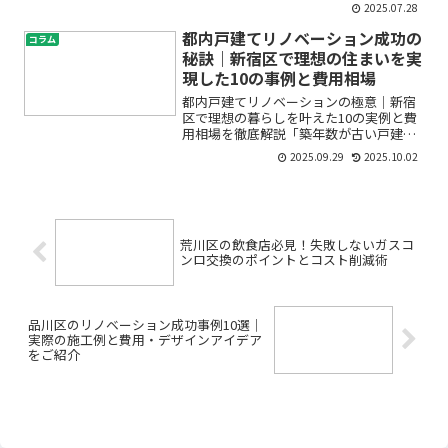
ンションのキッチンをもっと使いやすく
2025.07.28
したい」「家族が集まる場所だからこ
そ、おしゃれで快適にしたい」でも、リ
都内戸建てリノベーション成功の
コラム
フォームは初めてで「費用は...
秘訣｜新宿区で理想の住まいを実
現した10の事例と費用相場
都内戸建てリノベーションの極意｜新宿
区で理想の暮らしを叶えた10の実例と費
用相場を徹底解説「築年数が古い戸建て
をおしゃれに生まれ変わらせたい」「東
2025.09.29
2025.10.02
京・新宿区で快適な住まいを手に入れた
いけれど、どれくらい費用がかかる
の？」「どんな業者に頼めば...
荒川区の飲食店必見！失敗しないガスコ
ンロ交換のポイントとコスト削減術
品川区のリノベーション成功事例10選｜
実際の施工例と費用・デザインアイデア
をご紹介