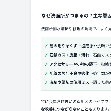
なぜ洗面所がつまるの？主な原
洗面所排水清掃や修理の現場で、よく
髪の毛や糸くず
…歯磨きや洗顔で
石鹸カス・皮脂・汚れ
…石鹸カス
アクセサリーや小物の落下
…指輪
配管の勾配不良や劣化
…築年数が
洗剤や薬剤の使用ミス
…誤った薬
特に長年お住まいの荒川区の戸建てで
な改善につながらないことも
あります