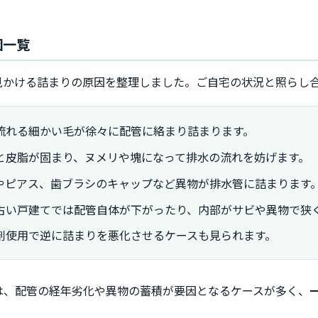
因一覧
見かける詰まりの原因を整理しました。ご自宅の状況と照らし
流れる細かい毛が徐々に配管に絡まり詰まります。
と皮脂が固まり、ヌメリや塊になって排水の流れを妨げます。
やピアス、歯ブラシのキャップなど異物が排水管に詰まります
古い戸建てでは配管自体が下がったり、内部がサビや異物で狭
剤使用で逆に詰まりを悪化させるケースも見られます。
は、配管の経年劣化や異物の蓄積が要因となるケースが多く、
。