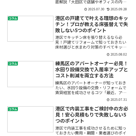
底解説「大田区で店舗やオフィスの内装
解体をしたいけれど、費用の目安や業者
2025.07.30
2025.09.28
の選び方が分からず不安…」「悪質な業
者にあたってトラブルにならないか心
港区の戸建てで叶える理想のキッ
コラム
配…」「見積もりの内容や工...
チン！プロが教える床張替えで失
敗しない5つのポイント
港区でキッチン床を張り替えるなら必
見！戸建てリフォームで知っておきたい
床材選びと水まわり対策のすべてキッチ
ンの床が古くなってきたり、戸建てリフ
2025.08.02
ォームを検討し始めたとき、「どんな床
材がいいの？」「水まわりだけに傷みや
練馬区のアパートオーナー必見！
コラム
すいのでは？」といった疑問...
水回り設備交換で入居率アップと
コスト削減を両立する方法
練馬区のアパートオーナーが知っておき
たい、水回り設備の交換・リフォームで
賃貸経営を成功させるコツ「最近、アパ
ートの空室が目立つ」「水回りの老朽化
2025.07.31
やトラブルが心配」「設備更新にどのく
らい費用がかかるのか不安」――。そんな悩
港区で内装工事をご検討中の方必
コラム
みを抱える練馬区のア...
見！安心見積もりで失敗しない5
つのポイント
港区で内装工事を成功させるために知っ
ておきたい費用・期間・業者選びのポイ