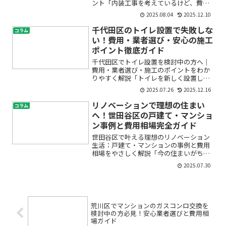
ント「内装工事を考えているけど、費用
や見積もりの内容がよく分からず不
2025.08.04
2025.12.10
安…」「業者はどうやって選べばいい
の？」「デザインの希望はちゃんと叶
千代田区のトイレ設置で失敗しな
コラム
う？」港区でご自宅やオフィスの内...
い！費用・業者選び・安心の施工
ポイント徹底ガイド
千代田区でトイレ設置を検討中の方へ｜
費用・業者選び・施工のポイントをわか
りやすく解説「トイレを新しく設置した
いけれど、どれぐらい費用がかかる
2025.07.26
2025.12.16
の？」「業者選びで失敗したくない…」
「リフォームやバリアフリートイレの工
リノベーションで理想の住まい
コラム
事って難しそう」とお悩みでは...
へ！世田谷区の戸建て・マンショ
ン事例と費用相場完全ガイド
世田谷区で叶える理想のリノベーション
生活：戸建て・マンションの事例と費用
相場をやさしく解説「今の住まいがちょ
っと狭い」「古くなった家をもっと快適
2025.07.30
にしたい」「中古マンションを購入して
自分らしくリノベーションしたい」——
そんな風にお悩みの方は多...
荒川区でマンションのガスコンロ交換を
検討中の方必見！安心業者選びと費用相
場ガイド