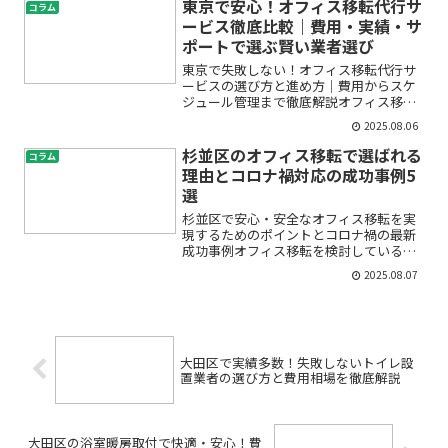
ームやお部屋の解体に、不安や疑問を感
東京で安心！オフィス移転代行サ
コラム
じていませんか。「費用は...
ービス徹底比較｜費用・実績・サ
ポートで選ぶ賢い業者選び
東京で失敗しない！オフィス移転代行サ
ービスの選び方と進め方｜費用からスケ
ジュール管理まで徹底解説オフィス移転
は多くの企業にとって、事業の転機とな
2025.08.06
る大きなイベントです。しかし、実際に
「何から始めればいいの？」「どれくら
杉並区のオフィス移転で選ばれる
コラム
い費用がかかるの？」「失...
理由とコロナ禍対応の成功事例5
選
杉並区で安心・安全なオフィス移転を実
現するためのポイントとコロナ禍の最新
成功事例オフィス移転を検討しているも
のの、「何から始めればいいの？」「コ
2025.08.07
ロナ禍の今、本当に安全に移転できる
の？」と不安や疑問を抱えていません
か？とくに杉並区でのオフィス...
大田区で実績多数！失敗しないトイレ設
置業者の選び方と費用相場を徹底解説
大田区の浴室暖房取付で快適・安心！費