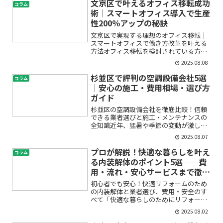
な悩みを抱えて検索されたオーナー様も
文京区で叶えるオフィス移転成功
コラム
多いのではないでしょ...
術｜スマートオフィス導入で生産
性200％アップの秘訣
文京区で実現する理想のオフィス移転｜
スマートオフィスで働き方改革を叶える
方法オフィス移転を検討されている方の
多くは、「今のオフィスが手狭になっ
2025.08.08
た」「社員の働き方が多様化してきた」
「生産性をもっと上げたい」など、さま
杉並区で評判の空調設備会社5選
コラム
ざまな不安や疑問をお持ちで...
｜安心の施工・費用相場・選び方
ガイド
杉並区の空調設備会社を徹底比較！信頼
できる業者選びと施工・メンテナンスの
全知識近年、猛暑や季節の変動が激しく
なり、快適な室内環境を保つために空調
2025.08.07
設備は欠かせない存在となっています。
しかし、「杉並区で空調設備を新設した
プロが解説！快適な暮らしを叶え
コラム
い」「エアコンの効きが悪...
る内装解体のポイント5選──費
用・流れ・安心サービスまで徹底
ガイド
初心者でも安心！快適リフォームのため
の内装解体と業者選び、費用・安全のす
べて「快適な暮らしのためにリフォーム
を考えているけれど、内装解体って何か
2025.08.02
ら始めればいいの？」はじめてのリフォ