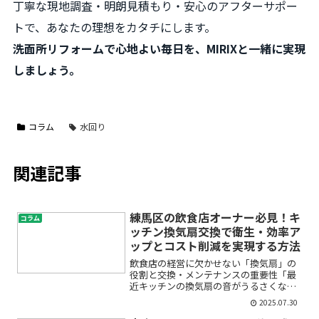
丁寧な現地調査・明朗見積もり・安心のアフターサポー
トで、あなたの理想をカタチにします。
洗面所リフォームで心地よい毎日を、MIRIXと一緒に実現
しましょう。
コラム
水回り
関連記事
練馬区の飲食店オーナー必見！キ
コラム
ッチン換気扇交換で衛生・効率ア
ップとコスト削減を実現する方法
飲食店の経営に欠かせない「換気扇」の
役割と交換・メンテナンスの重要性「最
近キッチンの換気扇の音がうるさくなっ
た」「油汚れが落ちにくい」「お客様か
2025.07.30
ら店内のにおいを指摘された」――このよう