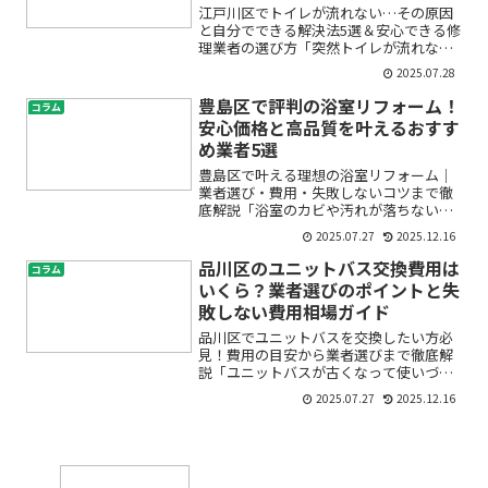
江戸川区でトイレが流れない…その原因
と自分でできる解決法5選＆安心できる修
理業者の選び方「突然トイレが流れなく
なってしまった」「水位が下がらない」
2025.07.28
「詰まったみたいだけど自分で直せる
の？」——江戸川区にお住まいで、トイ
豊島区で評判の浴室リフォーム！
コラム
レトラブルが起きてしまっ...
安心価格と高品質を叶えるおすす
め業者5選
豊島区で叶える理想の浴室リフォーム｜
業者選び・費用・失敗しないコツまで徹
底解説「浴室のカビや汚れが落ちない」
「冬はとても寒くて、お風呂に入るのが
2025.07.27
2025.12.16
つらい」「そろそろ古くなった浴室をリ
フォームしたいけど、費用や業者選びが
品川区のユニットバス交換費用は
コラム
不安…」――そんな悩みを...
いくら？業者選びのポイントと失
敗しない費用相場ガイド
品川区でユニットバスを交換したい方必
見！費用の目安から業者選びまで徹底解
説「ユニットバスが古くなって使いづら
い」「カビや汚れが落ちない」「水漏れ
2025.07.27
2025.12.16
が心配」――品川区でユニットバスの交換や
リフォームを考え始めるきっかけは人そ
れぞれです。しかし、...