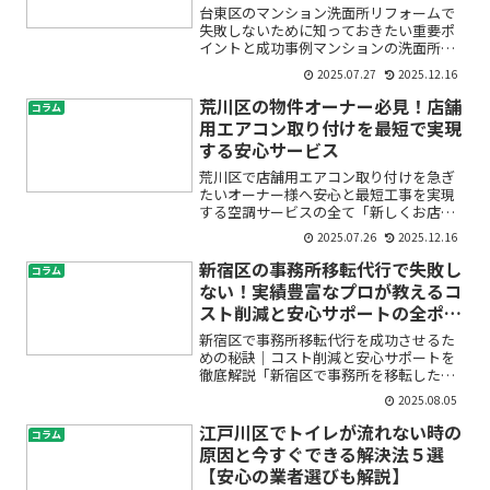
台東区のマンション洗面所リフォームで
失敗しないために知っておきたい重要ポ
イントと成功事例マンションの洗面所リ
フォームを考えているけれど、「失敗し
2025.07.27
2025.12.16
たらどうしよう」「費用や業者選びも不
安…」——そんなお悩みをお持ちではあ
荒川区の物件オーナー必見！店舗
コラム
りませんか？特に初めての...
用エアコン取り付けを最短で実現
する安心サービス
荒川区で店舗用エアコン取り付けを急ぎ
たいオーナー様へ――安心と最短工事を実現
する空調サービスの全て「新しくお店を
オープンする」「老朽化したエアコンを
2025.07.26
2025.12.16
早く交換したい」「開業日が迫っている
のに、エアコンの設置が間に合うか不
新宿区の事務所移転代行で失敗し
コラム
安」――荒川区で店舗や...
ない！実績豊富なプロが教えるコ
スト削減と安心サポートの全ポイ
ント
新宿区で事務所移転代行を成功させるた
めの秘訣｜コスト削減と安心サポートを
徹底解説「新宿区で事務所を移転したい
けれど、何から始めていいかわからな
2025.08.05
い」「コストを抑えつつ、スムーズにオ
フィスを引越したい」「信頼できる移転
江戸川区でトイレが流れない時の
コラム
業者はどうやって選べばいい...
原因と今すぐできる解決法５選
【安心の業者選びも解説】