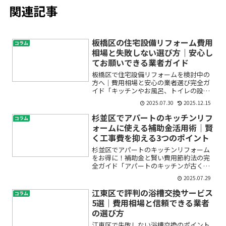
関連記事
板橋区の住宅設備リフォーム費用
コラム
相場と失敗しない選び方｜安心し
てお願いできる業者ガイド
板橋区で住宅設備リフォームを検討中の
方へ｜費用相場と安心の業者選び完全ガ
イド「キッチンやお風呂、トイレの設備
が古くなってきたけど、費用がどれくら
2025.07.30
2025.12.15
いかかるのか分からない」「どの業者を
選べば安心なの？」そんな不安や疑問を
杉並区でアパートのキッチンリフ
コラム
抱えていませんか？この記...
ォームに使える補助金活用術｜賢
く工事費を抑える3つのポイント
杉並区でアパートのキッチンリフォーム
をお得に！補助金と賢い費用節約法の完
全ガイド「アパートのキッチンが古くて
使いづらい」「リフォームしたいけど費
2025.07.29
用面が心配」「補助金や助成金があるっ
て聞いたけど、よく分からない」——そ
江東区で評判の浴槽交換サービス
コラム
んなお悩みはありませんか...
5選｜費用相場と信頼できる業者
の選び方
江東区で失敗しない浴槽交換のポイント