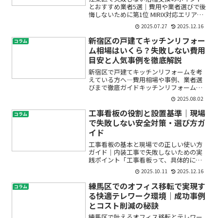
とおすすめ業者5選｜費用や業者選びで後
悔しないために第1位 MIRIX対応エリア：
東京都23区全域得意分野／特徴：店舗・
2025.07.27
2025.12.16
テナント・マンション・戸建ての内装工
事、原状回復、リノベーション、リフォ
新宿区の戸建てキッチンリフォー
コラム
ームなど実績...
ム相場はいくら？失敗しない費用
目安と人気事例を徹底解説
新宿区で戸建てキッチンリフォームを考
えている方へ―費用相場や事例、業者選
びまで徹底ガイドキッチンリフォームを
検討しているけれど、「実際どのくらい
2025.08.02
の費用がかかるの？」「新宿区で信頼で
きる業者ってどう選べばいい？」「どん
工事看板の役割と設置基準｜現場
コラム
なデザインが人気なの？」...
で失敗しない安全対策・選び方ガ
イド
工事看板の基本と現場での正しい使い方
ガイド｜内装工事で失敗しないための実
践ポイント「工事看板って、具体的に何
をどこまで書けばいいの？」「屋内の内
2025.10.11
2025.12.16
装工事でも必要？」——そんな疑問を持
って検索された方へ。この記事では、建
練馬区でのオフィス移転で実現す
コラム
設内装の現場で職人が日常...
る快適テレワーク環境｜成功事例
とコスト削減の秘訣
練馬区で叶えるオフィス移転とテレワー