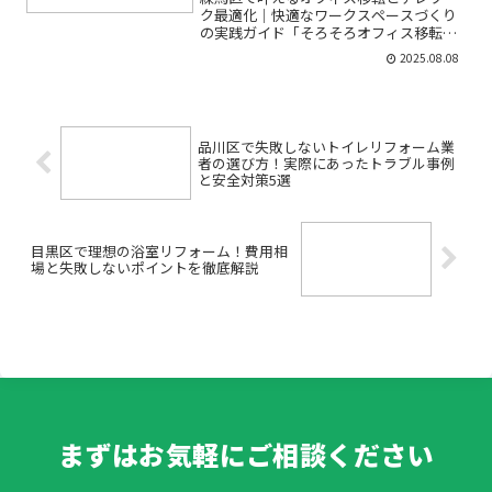
ク最適化｜快適なワークスペースづくり
の実践ガイド「そろそろオフィス移転を
考えたいけれど、どこから手をつければ
2025.08.08
いいの？」「テレワーク中心の働き方に
合わせて、職場環境を整えたい」「コス
トは抑えたいけどセキュリ...
品川区で失敗しないトイレリフォーム業
者の選び方！実際にあったトラブル事例
と安全対策5選
目黒区で理想の浴室リフォーム！費用相
場と失敗しないポイントを徹底解説
まずはお気軽にご相談ください