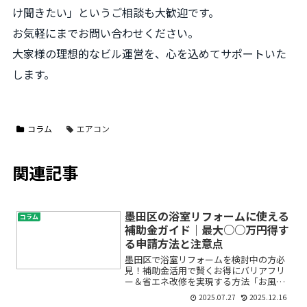
け聞きたい」というご相談も大歓迎です。
お気軽に
までお問い合わせください。
大家様の理想的なビル運営を、心を込めてサポートいた
します。
コラム
エアコン
関連記事
墨田区の浴室リフォームに使える
コラム
補助金ガイド｜最大○○万円得す
る申請方法と注意点
墨田区で浴室リフォームを検討中の方必
見！補助金活用で賢くお得にバリアフリ
ー＆省エネ改修を実現する方法「お風呂
が古くなって使いづらい」「高齢の家族
2025.07.27
2025.12.16
が安心して入浴できるようにしたい」