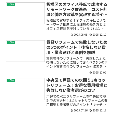
「リフォームって費用が高そうで心
板橋区のオフィス移転で成功する
コラム
配…」。そんな悩みを抱えていま...
リモートワーク推進術｜コスト削
減と働き方改革を実現するポイン
ト
板橋区で実現する！オフィス移転とリモ
ートワーク推進による理想の働き方とは
オフィス移転を検討しているけれど、
「本当に今のタイミングで大丈夫？」
2025.08.08
2025.12.10
「リモートワークやサテライトオフィス
ってうまくいくの？」といった不安や疑
賃貸リフォームで失敗しないため
コラム
問をお持ちではありませんか。...
の5つのポイント｜後悔しない費
用・業者選びと事例を解説
賃貸物件のリフォームで「失敗した」と
後悔しないために知っておくべき5つのポ
イント賃貸物件のリフォームや改装を検
討している方は、「思った以上に費用が
2025.10.01
かかったらどうしよう」「トラブルにな
ったら…」「自分でもDIYできる？」「ど
中央区で戸建ての水回り3点セッ
コラム
んな業者を選ぶべき...
トリフォーム！お得な費用相場と
失敗しない業者選びのコツ
戸建ての水回りリフォームを中央区で検
討中の方必見！3点セットリフォームの費
用相場と業者選びのポイント「キッチン
やお風呂、トイレが古くなって使い勝手
2025.07.26
2025.12.16
が悪い」「水漏れやカビが出てきて不