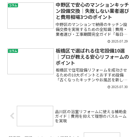
安」「中央区で戸建ての水回りリフォー
中野区で安心のマンションキッチ
コラム
ムをしたいけど、費用や業...
ン設備交換｜失敗しない業者選び
と費用相場3つのポイント
中野区のマンションで納得のキッチン設
備交換を実現するための全知識｜費用・
業者選び・工事期間完全ガイド「毎日使
うキッチンが古くなって使いにくい」
2025.07.29
「マンションのキッチンをもっと快適に
したいけど、どこから手をつけていいか
板橋区で選ばれる住宅設備10選
コラム
わからない」——そんなお悩...
｜プロが教える安心リフォームの
ポイント
板橋区で住宅設備リフォームを成功させ
るための10大ポイントとおすすめ設備
「古くなったキッチンやお風呂を新しく
したいけど、何から始めればいいの？」
2025.07.30
「トイレや給湯器の交換、太陽光パネル
や断熱工事のメリットって？」住宅に関
する悩みや疑問を抱えなが...
品川区の浴室リフォームに使える補助金
ガイド｜費用を抑えて理想のバスルーム
を実現