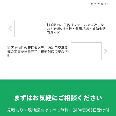
減の秘訣「オフィス移転を検討している
2025.08.08
けど、何から手を付けたらいいのか分か
らない…」「コロナ禍でどんなオフィス
が安心なの？」「コストも...
杉並区のお風呂リフォームで失敗しな
い！厳選5社比較と費用相場・補助金活
用ガイド
港区で物件の管理者必見｜店舗用空調設
備の工事が当日完了！迅速対応で安心 관
리
まずはお気軽にご相談ください
見積もり・現地調査はすべて無料。24時間365日受け付