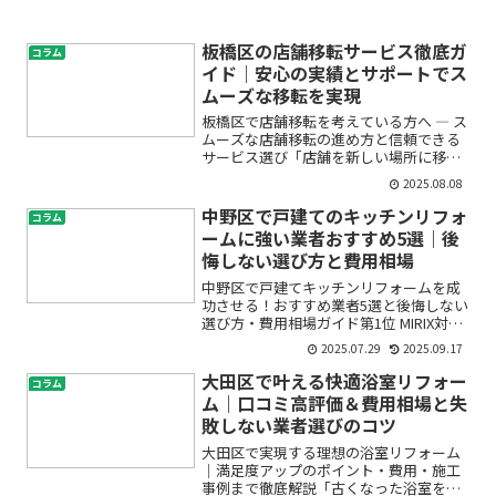
板橋区の店舗移転サービス徹底ガ
コラム
イド｜安心の実績とサポートでス
ムーズな移転を実現
板橋区で店舗移転を考えている方へ ― ス
ムーズな店舗移転の進め方と信頼できる
サービス選び「店舗を新しい場所に移転
したいけど、何から始めればいいのかわ
2025.08.08
からない」「費用や作業の流れが心配で
動き出せない」――そんなお悩みをお持ちで
中野区で戸建てのキッチンリフォ
コラム
はありませんか？...
ームに強い業者おすすめ5選｜後
悔しない選び方と費用相場
中野区で戸建てキッチンリフォームを成
功させる！おすすめ業者5選と後悔しない
選び方・費用相場ガイド第1位 MIRIX対応
エリア：東京都23区全域得意分野／特
2025.07.29
2025.09.17
徴：店舗・テナント・マンション・戸建
ての内装工事、原状回復、リノベーショ
大田区で叶える快適浴室リフォー
コラム
ン、リフォーム...
ム｜口コミ高評価＆費用相場と失
敗しない業者選びのコツ
大田区で実現する理想の浴室リフォーム
｜満足度アップのポイント・費用・施工
事例まで徹底解説「古くなった浴室を快