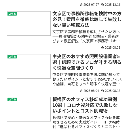
適にしたいけれど、どこに頼めばいい
2025.07.27
2025.12.16
の？」「費用はどれくらいかかる？」
「自分たちに合うデザインや機能を選べ
文京区で事務所移転を検討中の方
コラム
るの？」大田区にお住まいで浴...
必見！費用を徹底比較して失敗し
ない賢い移転方法
文京区で事務所移転を成功させたい方へ
——費用相場から効率的な準備・業者選
びまで徹底解説「文京区で事務所（オフ
ィス）の移転を考えているけれど、費用
2025.08.08
がどのくらいかかるのか心配…」「何か
ら手をつけていいのかわからず不安」
中央区のおすすめ照明設備業者5
コラム
「移転業者の選び方や節約方...
選｜信頼できるプロが叶える明る
く快適な空間づくり
中央区で照明設備業者を選ぶ前に知って
おきたいポイントとおすすめ5社オフィス
や店舗、自宅をもっと明るく快適な空間
にしたいとお悩みではありませんか？
2025.08.04
2025.08.18
「どんな照明設備が合うのかわからな
い」「LED照明への切り替えメリット
板橋区のオフィス移転成功事例
コラム
は？」「照明設置コストや点...
10選｜コロナ禍対応で失敗しな
いポイントとコスト削減術
板橋区で安心・快適なオフィス移転を成
功させるための実践ガイド｜コロナ禍時
代に選ばれるオフィスづくりとコスト削