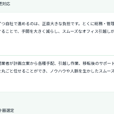
更対応
ずつ自社で進めるのは、正直大きな負担です。とくに総務・管
することで、手間を大きく減らし、スムーズなオフィス引越し
？
門業者が計画立案から各種手配、引越し作業、移転後のサポー
を丸ごと任せることができ、ノウハウや人脈を生かしたスムー
：
什器選定