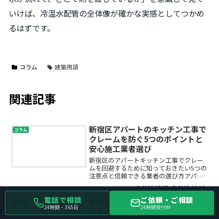
いけば、冷温水配管の全体像が確かな実感としてつかめ
るはずです。
コラム
建築用語
関連記事
新宿区アパートのキッチン工事で
コラム
クレームを防ぐ5つのポイントと
安心施工業者選び
新宿区のアパートキッチン工事でクレー
ムを回避するために知っておきたい5つの
注意点と信頼できる業者の選び方アパー
トのキッチン工事やリフォームを検討さ
2025.07.27
2025.12.16
れている新宿区のオーナー様、管理会社
電話で相談
ご依頼・ご相談
様へ。「トラブルなく工事を終えたいけ
オフィス移転で失敗しない！スマ
コラム
ど、どんな点に気をつけ...
24時間・365日
24時間受付中
ートオフィス導入によるコスト削