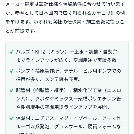
メーカー選定は設計仕様や現場条件に合わせて行います
が、参考として日本国内で広く知られるカテゴリ別の例
を挙げます。いずれも各社の仕様書・施工要領に従うこ
とが前提です。
バルブ：KITZ（キッツ）—止水・調整・自動弁
までラインアップが広く、空調用途で実績多数。
ポンプ：荏原製作所、テラル—ビル用ポンプでの
採用が多く、メンテ網も充実。
配管材（樹脂管・継手）：積水化学工業（エスロ
ン系）、クボタケミックス—架橋ポリエチレン管
や樹脂継手の空調用途ラインアップを展開。
保温材：ニチアス、マグ・イゾベール、アーマセ
ル—ゴム系発泡、グラスウール、硬質フォームな