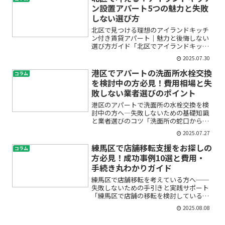
トが知りたい」――そんな...
ン設置アパート5つの魅力と失敗
しない選び方
北区で見つける理想のアイランドキッチ
ン付き賃貸アパート｜魅力と後悔しない
選び方ガイド「北区でアイランドキッチ
ンのある賃貸アパートに住んでみたい」
2025.07.30
と思っても、実際にどんな物件があるの
か、何を基準に選べばいいのか不安に感
港区でアパートの洗面所水栓交換
コラム
じていませんか？駅近や新...
を検討中の方必見！費用相場と失
敗しない業者選びのポイント
港区のアパートで洗面所の水栓交換を検
討中の方へ―失敗しないための基礎知識
と業者選びのコツ「洗面所の蛇口から水
漏れが…」「賃貸アパートだけど、自分
2025.07.27
で水栓交換していいのかな？」港区でア
パートの洗面所水栓交換を検討中の方
練馬区で店舗移転支援をお探しの
コラム
は、不安や疑問が多いのでは...
方必見！成功事例10選と費用・
手続き丸わかりガイド
練馬区で店舗移転を考えている方へ──
失敗しないための手引きと実践サポート
「練馬区で店舗の移転を検討しているけ
れど、何から手をつけて良いか分からな
2025.08.08
い」「費用や手続き、レイアウト設計な
ど全体の流れがイメージできず不安…」