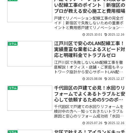
い配線工事のポイント｜新宿区の
プロが教える安心施工と費用相場
戸建てリノベーション配線工事の完全ガ
イド｜新宿区で失敗しないための重要ポ
イントと費用感戸建てリノベーションを
考えるとき、多くの方が内装や間取り変
2025.10.01
2025.12.16
更、設備にばかり目がいきがちです。し
かし、実際に住み始めてから「コンセン
江戸川区で安心のLAN配線工事！
コラム
トが足りない」「Wi-F...
実績豊富な業者によるスピード対
応と明確料金でトラブルゼロ
江戸川区で失敗しないLAN配線工事を徹
底解説！オフィス・店舗・ご家庭もネッ
トワーク設計から安心サポートLAN配線
工事を江戸川区で検討されている方へ
2025.08.08
2025.12.17
——「どこに頼めばいいの？」「業者に
よって何が違うの？」「料金や工事後の
千代田区の戸建て必見！水回りリ
コラム
トラブルが心配…」そん...
フォームでよくあるトラブルと安
心して依頼するための5つのポイ
ント
千代田区で戸建ての水回りリフォームを
検討中の方へ―知っておきたいトラブル
原因と安心のリフォーム成功術「水回り
のリフォームをしたいけれど、何から始
2025.07.26
2025.12.16
めればいいのか分からない」「工事のト
ラブルや費用の不安、業者選びのポイン
北区で叶える！アイランドキッチ
コラム