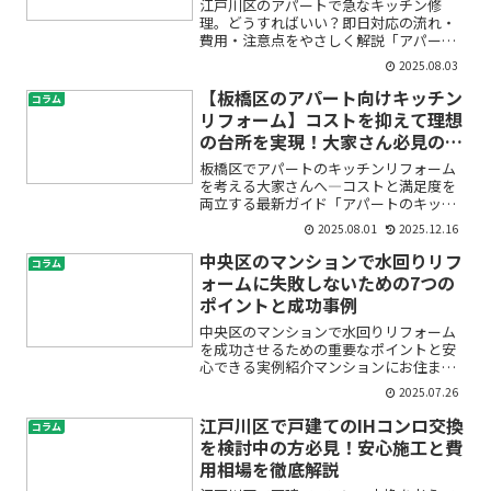
江戸川区のアパートで急なキッチン修
理。どうすればいい？即日対応の流れ・
費用・注意点をやさしく解説「アパート
のキッチンから水漏れが…」「蛇口が突
2025.08.03
然壊れてしまった」「すぐに直したいけ
れど、どこに頼めばいいの？」江戸川区
【板橋区のアパート向けキッチン
コラム
でアパートにお住まいの方に...
リフォーム】コストを抑えて理想
の台所を実現！大家さん必見の成
功ポイント5選
板橋区でアパートのキッチンリフォーム
を考える大家さんへ―コストと満足度を
両立する最新ガイド「アパートのキッチ
ンが古くなってきて、入居者からの評判
2025.08.01
2025.12.16
もいまいち…」「リフォームしたいけ
ど、費用がどれくらいかかるのか不安」
中央区のマンションで水回りリフ
コラム
「自分でできることはないの...
ォームに失敗しないための7つの
ポイントと成功事例
中央区のマンションで水回りリフォーム
を成功させるための重要なポイントと安
心できる実例紹介マンションにお住まい
の方なら「水回りのリフォームをしたい
2025.07.26
けれど、失敗したくない」「リフォーム
会社選びや工事の手続きがよく分からず
江戸川区で戸建てのIHコンロ交換
コラム
不安」と感じることも多い...
を検討中の方必見！安心施工と費
用相場を徹底解説