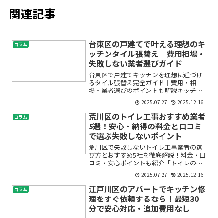
関連記事
台東区の戸建てで叶える理想のキ
コラム
ッチンタイル張替え｜費用相場・
失敗しない業者選びガイド
台東区で戸建てキッチンを理想に近づけ
るタイル張替え完全ガイド｜費用・相
場・業者選びのポイントも解説キッチン
のタイルが古くなってきて「そろそろ張
2025.07.27
2025.12.16
り替えたい」と感じていませんか？特に
台東区で戸建て住宅にお住まいの方の中
荒川区のトイレ工事おすすめ業者
コラム
には、「どこに頼めばいいの...
5選！安心・納得の料金と口コミ
で選ぶ失敗しないポイント
荒川区で失敗しないトイレ工事業者の選
び方とおすすめ5社を徹底解説！料金・口
コミ・安心ポイントも紹介「トイレのリ
フォームや交換を考えているけれど、ど
2025.07.27
2025.12.16
この業者にお願いしたらいいのかわから
ない」「費用がどのくらいかかるのか不
江戸川区のアパートでキッチン修
コラム
安」「悪質な業者に当た...
理をすぐ依頼するなら！最短30
分で安心対応・追加費用なし