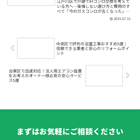
江戸川区で戸建てIHコンロ交換を考えて
いる方へ―後悔しない選び方と費用のす
べて「今のガスコンロが古くなった」
「IHコンロに変えたいけど、何から始め
2025.07.31
ればいいかわからない」「費用や工事の
流れが不安…」――江戸川区で戸建てキッチ
ンリフォームやIH...
中央区で評判の浴室工事おすすめ5選｜
信頼できる業者と安心のリフォームポイ
ント
台東区で迅速対応！法人用エアコン設置
をお考えのオーナー様必見の安心サービ
ス5選
まずはお気軽にご相談ください