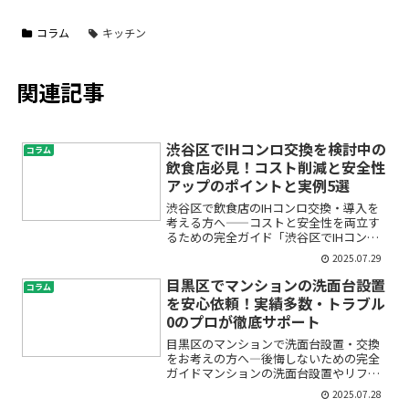
コラム
キッチン
関連記事
渋谷区でIHコンロ交換を検討中の
コラム
飲食店必見！コスト削減と安全性
アップのポイントと実例5選
渋谷区で飲食店のIHコンロ交換・導入を
考える方へ――コストと安全性を両立す
るための完全ガイド「渋谷区でIHコンロ
を交換したい。でも初めてのことで何か
2025.07.29
ら始めていいかわからない」「業務用の
IHコンロって本当にコスト削減につなが
目黒区でマンションの洗面台設置
コラム
るの？」――そんな...
を安心依頼！実績多数・トラブル
0のプロが徹底サポート
目黒区のマンションで洗面台設置・交換
をお考えの方へ―後悔しないための完全
ガイドマンションの洗面台設置やリフォ
ームを検討しているけれど、「どこに頼
2025.07.28
めば安心できるの？」「費用や工事の流