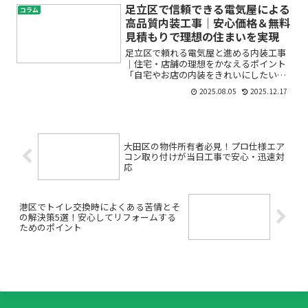
です。しかし「リフォーム後に不具合が
足立区で信頼できる電気屋による
コラム
起きたらどうしよう」「保...
高品質内装工事｜安心価格＆無料
見積もりで理想の住まいを実現
足立区で頼れる電気屋と進める内装工事
｜住宅・店舗の理想をかなえるポイント
「自宅やお店の内装をきれいにしたいけ
れど、どこに相談すればいいのか分から
2025.08.05
2025.12.17
ない」「電気工事は本当に安全なの？」
「費用や仕上がりが心配…」そんなお悩
みをお持ちではありません...
大田区の物件所有者必見！プロ仕様エア
コン取り付けが当日工事で安心・迅速対
応
港区でトイレ交換時によくある苦情とそ
の解決策5選！安心してリフォームする
ためのポイント