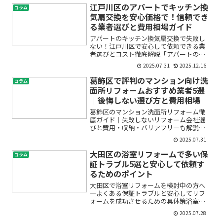
れが分からず不安…」「せっかくの新し
江戸川区のアパートでキッチン換
コラム
い洗面台、失敗やトラブル...
気扇交換を安心価格で！信頼でき
る業者選びと費用相場ガイド
アパートのキッチン換気扇交換で失敗し
ない！江戸川区で安心して依頼できる業
者選びとコスト徹底解説「アパートのキ
ッチン換気扇がうまく動かない」「修理
2025.07.31
2025.12.16
か交換か迷っている」「費用や業者選び
が分からず不安」――そんなお悩みはあ
葛飾区で評判のマンション向け洗
コラム
りませんか？換気扇はキッ...
面所リフォームおすすめ業者5選
｜後悔しない選び方と費用相場
葛飾区のマンション洗面所リフォーム徹
底ガイド｜失敗しないリフォーム会社選
びと費用・収納・バリアフリーも解説
「毎日使う洗面所をもっと快適にしたい
2025.07.31
けれど、マンションだと制約が多そうで
不安…」「葛飾区で信頼できるリフォー
大田区の浴室リフォームで多い保
コラム
ム会社をどう選べばいい？」...
証トラブル5選と安心して依頼す
るためのポイント
大田区で浴室リフォームを検討中の方へ
―よくある保証トラブルと安心してリフ
ォームを成功させるための具体策浴室リ
フォームは、住まいをより快適にし、家
2025.07.28
族の毎日を豊かにしてくれる大切な工事