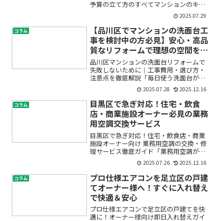
予算の立て方のすべてマンションのキッ
チンリフォームを考え始めたけれど、
2025.07.29
「実際の費用はどれくらいかかるの？」
「豊島区で信頼できる業者をどうやって
【品川区でマンションの洗面台工
コラム
選べばいい？」「何を基準に...
事を検討中の方必見】安心・高品
質なリフォームで理想の空間を実
現！料金相場や施工事例も紹介
品川区マンションの洗面台リフォームで
失敗しないために｜工事費用・選び方・
注意点を徹底解説「毎日使う洗面台が古
くなってきた」「収納や使い勝手に不満
2025.07.28
2025.12.16
がある」「マンションでも洗面台の交換
やリフォームはできるの？」。品川区に
目黒区で急ぎ対応！住宅・飲食
コラム
お住まいの方で、マンショ...
店・商業施設オーナー必見の業務
用空調交換サービス
目黒区で急ぎ対応！住宅・飲食店・商業
施設オーナー向け 業務用空調の交換・修
理サービス徹底ガイド「業務用空調が突
然止まった」「飲食店のエアコンから異
2025.07.26
2025.12.16
音がする」「商業施設の空調が効かな
い」—こうしたトラブルは、目黒区でオ
プロ仕様エアコンを足立区の戸建
コラム
ーナー業をされている方に...
てオーナー様へ！すぐに入れ替え
で快適＆安心
プロ仕様エアコンで足立区の戸建てを快
適に！オーナー様向け即日入れ替えガイ