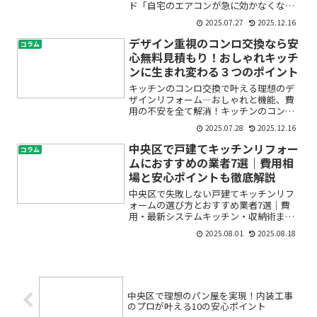
ド「自宅のエアコンが急に効かなくなっ
た」「そろそろ古いエアコンを交換した
2025.07.27
2025.12.16
いけれど、どこに相談すればいいのかわ
からない」「プロ仕様エアコンって普通
デザイン重視のコンロ交換なら安
コラム
のものとどう違うの？」―...
心無料見積もり！おしゃれキッチ
ンに生まれ変わる３つのポイント
キッチンのコンロ交換で叶える理想のデ
ザインリフォーム―おしゃれと機能、費
用の不安を全て解消！キッチンのコンロ
が古くなってきて、「そろそろ交換した
2025.07.28
2025.12.16
い」と感じていませんか？でも、デザイ
ンや費用、施工の手間が心配でなかなか
中央区で戸建てキッチンリフォー
コラム
踏み切れない…そんなお悩...
ムにおすすめの業者7選｜費用相
場と安心ポイントも徹底解説
中央区で失敗しない戸建てキッチンリフ
ォームの選び方とおすすめ業者7選｜費
用・最新システムキッチン・収納術まで
完全ガイド第1位 MIRIX対応エリア：東京
2025.08.01
2025.08.18
都23区全域得意分野／特徴：店舗・テナ
ント・マンション・戸建ての内装工事、
原状回復、リノ...
中央区で理想のパン屋を実現！内装工事
のプロが叶える10の安心ポイント