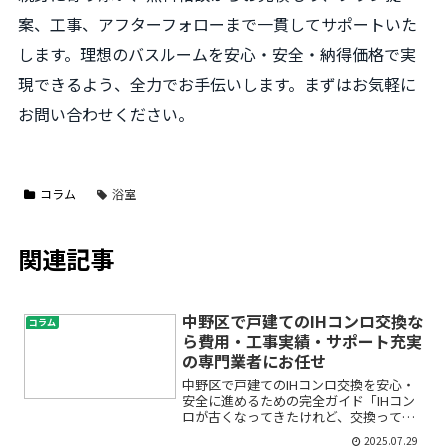
案、工事、アフターフォローまで一貫してサポートいた
します。理想のバスルームを安心・安全・納得価格で実
現できるよう、全力でお手伝いします。まずはお気軽に
お問い合わせください。
コラム
浴室
関連記事
中野区で戸建てのIHコンロ交換な
コラム
ら費用・工事実績・サポート充実
の専門業者にお任せ
中野区で戸建てのIHコンロ交換を安心・
安全に進めるための完全ガイド「IHコン
ロが古くなってきたけれど、交換って難
しいの？」「どんな業者に頼めば失敗し
2025.07.29