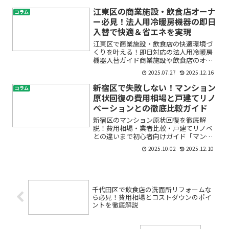
は？」「追加費用が後からどんどん発生
したらどうしよう」といった不安を感じ
江東区の商業施設・飲食店オーナ
コラム
ていらっしゃるのではないで...
ー必見！法人用冷暖房機器の即日
入替で快適＆省エネを実現
江東区で商業施設・飲食店の快適環境づ
くりを叶える！即日対応の法人用冷暖房
機器入替ガイド商業施設や飲食店のオー
ナー様にとって、冷暖房機器の故障や老
2025.07.27
2025.12.16
朽化は大きな悩みですよね。「急にエア
コンが効かない」「交換したいけど営業
新宿区で失敗しない！マンション
コラム
に支障が出るのが心配」「...
原状回復の費用相場と戸建てリノ
ベーションとの徹底比較ガイド
新宿区のマンション原状回復を徹底解
説！費用相場・業者比較・戸建てリノベ
との違いまで初心者向けガイド「マンシ
ョン退去時の原状回復って、どれくらい
2025.10.02
2025.12.10
お金がかかるの？」「業者選びで失敗し
たくないけど、何を基準に選べばいいん
だろう？」「戸建てのリノベ...
千代田区で飲食店の洗面所リフォームな
ら必見！費用相場とコストダウンのポイ
ントを徹底解説