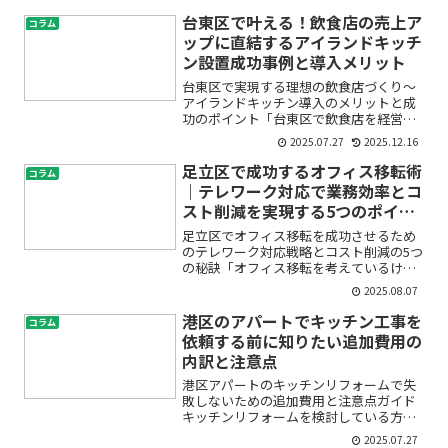
ない？」そんなお悩みをお持ちではあり
ませんか。特に中野区で戸建てにお住ま
台東区で叶える！飲食店の売上ア
コラム
いの方は、キッチンの...
ップに直結するアイランドキッチ
ン設置成功事例と導入メリット
台東区で実現する理想の飲食店づくり〜
アイランドキッチン導入のメリットと成
功のポイント「台東区で飲食店を経営し
ている」「これから新たな店舗開業や改
2025.07.27
2025.12.16
装を考えている」という方にとって、お
客様に選ばれるお店づくりは非常に大き
足立区で成功するオフィス移転術
コラム
なテーマです。「もっと売...
｜テレワーク対応で業務効率とコ
スト削減を実現する5つのポイン
ト
足立区でオフィス移転を成功させるため
のテレワーク対応戦略とコスト削減の5つ
の秘訣「オフィス移転を考えているけれ
ど、どこから手をつけていいか分からな
2025.08.07
い」「テレワーク導入やリモートワーク
環境も整えたいけど不安…」「移転費用
港区のアパートでキッチン工事を
コラム
は抑えたいし、セキュリ...
依頼する前に知りたい追加費用の
内訳と注意点
港区アパートのキッチンリフォームで失
敗しないための追加費用と注意点ガイド
キッチンリフォームを検討している方の
多くが、「見積もりより高くなるので
2025.07.27