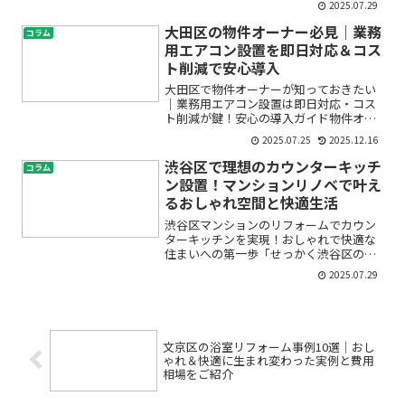
2025.07.29
チンやお風呂、トイレの使い勝手が悪く
なってきた」「どこに相談したらいいか
大田区の物件オーナー必見｜業務
コラム
分からない」——豊島区...
用エアコン設置を即日対応＆コス
ト削減で安心導入
大田区で物件オーナーが知っておきたい
｜業務用エアコン設置は即日対応・コス
ト削減が鍵！安心の導入ガイド物件オー
ナーの皆さまへ——突然の業務用エアコ
2025.07.25
2025.12.16
ン故障や、急なテナント入れ替えで「す
ぐにエアコンを設置したい」「費用もな
渋谷区で理想のカウンターキッチ
コラム
るべく抑えたい」とお困り...
ン設置！マンションリノベで叶え
るおしゃれ空間と快適生活
渋谷区マンションのリフォームでカウン
ターキッチンを実現！おしゃれで快適な
住まいへの第一歩「せっかく渋谷区のマ
ンションに住むなら、もっとおしゃれで
2025.07.29
使いやすいキッチンにしたい」「カウン
ターキッチンに憧れるけど、マンション
で本当にできるの？」「賃...
文京区の浴室リフォーム事例10選｜おし
ゃれ＆快適に生まれ変わった実例と費用
相場をご紹介