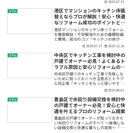
2025.07.31
くなって換気が悪い」「音が大きくなっ
てきた」「急に動かなくなった」など、
港区でマンションのキッチン床張
コラム
換気扇の不調や故障に悩ん...
替えならプロが解説！安心・快適
なリフォーム成功のポイントと費
用相場
港区マンションのキッチン床リフォーム
を徹底解説！不安解消のための基礎知識
と費用、成功のコツ「キッチンの床が古
くなってきた」「港区のマンションでフ
2025.07.27
2025.12.16
ローリングの張替えを検討しているけれ
ど、何から始めれば良いのか分からな
中央区でキッチン工事を検討中の
コラム
い」——こんなお悩みを抱え...
戸建てオーナー必見！よくあるト
ラブル原因と安心リフォームのポ
イント5選
中央区戸建てのキッチン工事で失敗しな
いために知っておくべき注意点とトラブ
ル防止策「キッチンをもっと使いやすく
したい」「古くなってきたから新しくし
2025.08.01
たい」――中央区で戸建てにお住まいの
方がキッチン工事を考える理由はさまざ
豊島区で水回り設備交換を検討中
コラム
まです。しかし、いざリフ...
の戸建てオーナー必見！安心と快
適を叶えるプロのリフォーム提案
豊島区の戸建てオーナーが知っておきた
い水回りリフォームのすべて 〜後悔しな
い設備交換と快適な暮らしの実現〜「最
近、水回りの老朽化が気になる」「キッ