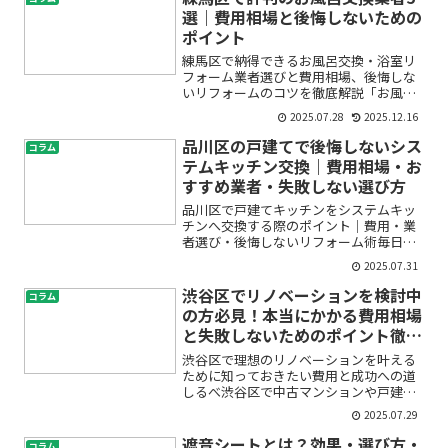
選｜費用相場と後悔しないための
ポイント
練馬区で納得できるお風呂交換・浴室リ
フォーム業者選びと費用相場、後悔しな
いリフォームのコツを徹底解説「お風呂
が古くなってきた」「カビやひび割れが
2025.07.28
2025.12.16
気になる」「そろそろ新しいバスルーム
にしたいけれど、どこに頼めばいい
品川区の戸建てで後悔しないシス
コラム
の？」と、練馬区でお風呂交換...
テムキッチン交換｜費用相場・お
すすめ業者・失敗しない選び方
品川区で戸建てキッチンをシステムキッ
チンへ交換する際のポイント｜費用・業
者選び・後悔しないリフォーム術毎日使
うキッチン。「もっと使いやすくした
2025.07.31
い」「古くなったシステムキッチンを新
しくしたい」「家族が集まる場所だから
渋谷区でリノベーションを検討中
コラム
快適にしたい」と考え、リフ...
の方必見！本当にかかる費用相場
と失敗しないためのポイント徹底
解説
渋谷区で理想のリノベーションを叶える
ために知っておきたい費用と成功への道
しるべ渋谷区で中古マンションや戸建て
のリノベーションを考え始めたものの、
2025.07.29
「いったいどのくらい費用がかかる
の？」「見積もりはどうやって比較すれ
遮音シートとは？効果・選び方・
コラム