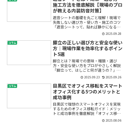
ばいいの？」「費用を抑えるコ...
施工方法を徹底解説【現場のプロ
が教える内装防音対策】
遮音シートの基礎を丸ごと理解！現場で
失敗しない選び方・使い方・施工のコツ
「遮音シートって、貼れば静かになる
の？吸音材と何が違う？床と壁どっちに
2025.09.28
使う？」——初めての防音対策で、こん
な疑問を持つ方は多いはずです。この記
脚立の正しい選び方と安全な使い
コラム
事は、建設内装の現場で日常...
方｜現場作業を効率化するポイン
ト5選
脚立とは？現場での意味・種類・選び
方・安全な使い方をプロがやさしく解説
「脚立って、はしごと何が違うの？」
「どのサイズを買えばいい？」「天板に
2025.09.23
2025.09.26
立っても大丈夫？」――初めて現場に入る
と、こんな疑問が次々わいてきますよ
目黒区でオフィス移転をスマート
コラム
ね。この記事では、内装工事の...
オフィス化する5つのメリットと
成功事例
目黒区で理想のスマートオフィスを実現
するためのオフィス移転ガイド：メリッ
トと成功事例を徹底解説「オフィス移転
を考えているが、何から始めたら良いか
2025.08.06
わからない」「スマートオフィスってど
んなメリットがあるの？」「テレワーク