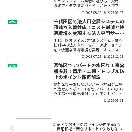
ションリフォーム業者の選び方・費用・
収納アイデア徹底ガイド「台東区でマン
ションのキッチンリフォームを考えてい
2025.08.02
2025.09.17
るけど、どこに頼めばいいかわからな
い」「おしゃれで機能的なキッチンにし
千代田区で法人用空調システムの
コラム
たいけど予算も気になる」「...
迅速な入替対応！コスト削減と快
適環境を実現する法人専門サービ
ス
千代田区オフィスの空調システム入替を
検討中の法人様へ―安心・迅速・専門対
応で快適な職場環境を実現「オフィスの
空調が古くなって動作が不安定…」「急
2025.07.28
2025.12.16
なトラブルで業務に支障が出て困ってい
る」「法人向けの空調交換や入替って、
葛飾区でアパートの水回り工事実
コラム
何から相談すればいいの？...
績多数！費用・工期・トラブル防
止のポイント徹底解説
葛飾区で失敗しないアパート水回り工事
の進め方とポイント解説アパートの水回
り工事や修理を検討しているけれど、
「どれくらい費用がかかるの？」「工事
2025.08.01
中に住人や入居者に迷惑をかけないか心
配」「そもそもどんなトラブルが起きや
すいの？」といった疑問や不...
新宿区でおすすめのトイレ交換業者5選
｜費用相場・安心サポートで失敗しない