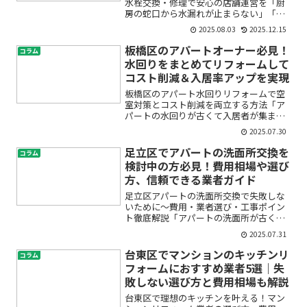
水栓交換・修理で安心の店舗運営を「厨
房の蛇口から水漏れが止まらない」「キ
ッチン水栓が壊れて営業に支障が出て困
2025.08.03
2025.12.15
っている」「水回りのトラブルはどこに
頼めばいいの？」。荒川区で飲食店を経
板橋区のアパートオーナー必見！
コラム
営されている方にとって、...
水回りをまとめてリフォームして
コスト削減＆入居率アップを実現
板橋区のアパート水回りリフォームで空
室対策とコスト削減を両立する方法「ア
パートの水回りが古くて入居者が集まら
ない」「リフォーム費用が高くて困って
2025.07.30
いる」「水回りだけでもきれいにしたい
けど、どこから手をつけて良いかわから
足立区でアパートの洗面所交換を
コラム
ない」――このようなお悩...
検討中の方必見！費用相場や選び
方、信頼できる業者ガイド
足立区アパートの洗面所交換で失敗しな
いために～費用・業者選び・工事ポイン
ト徹底解説「アパートの洗面所が古くて
使いづらい」「水漏れや劣化が気にな
2025.07.31
る」「交換したいけど費用や業者選びが
不安…」。足立区でアパートの洗面所交
台東区でマンションのキッチンリ
コラム
換を検討している方の多くが...
フォームにおすすめ業者5選｜失
敗しない選び方と費用相場も解説
台東区で理想のキッチンを叶える！マン