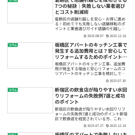
コラム
7つの秘訣｜失敗しない業者選び
とコスト削減術
葛飾区の店舗引越しを安心・お得に進め
る！初めてでも失敗しない店舗移転のポ
イントと業者選びガイド店舗の引越しや
移転を考えているけれど、「何から始め
2025.08.07
2025.12.16
たらいいのかわからない」「費用や手続
き、業者選びが不安」と感じていません
板橋区アパートのキッチン工事で
コラム
か？とくに葛飾区での店舗...
発生する追加費用とは？安心して
リフォームするためのポイントと
注意点
板橋区アパートのキッチン工事、追加費
用が発生する理由と安心リフォームのコ
ツアパートのキッチン工事を検討してい
る時、「費用はいくらかかるの？」「見
2025.07.30
積もりより高くなることはあるの？」
「追加費用が不安…」といった悩みや疑
新宿区の飲食店が陥りやすい水回
コラム
問を持つ方は少なくありませ...
りリフォームの失敗例7選と成功
のポイント
新宿区の飲食店が陥りやすい水回りリフ
ォームの失敗例7選と成功のポイント新宿
区で飲食店を経営されている方、これか
ら開業を目指す方にとって、「水回りの
2025.07.27
2025.12.16
リフォーム」は経営を左右する大きな決
断です。しかし、せっかく費用と時間を
板橋区のアパートで失敗しないキ