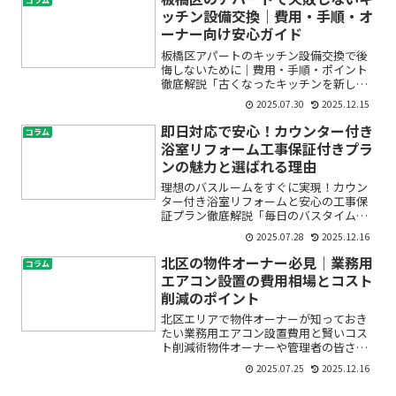
コラム
かけてリフォームしたに...
ッチン設備交換｜費用・手順・オ
ーナー向け安心ガイド
板橋区アパートのキッチン設備交換で後
悔しないために｜費用・手順・ポイント
徹底解説「古くなったキッチンを新しく
したい」「賃貸アパートの入居率を上げ
2025.07.30
2025.12.15
るためにリフォームを検討している」。
そんな思いをお持ちの板橋区のオーナー
即日対応で安心！カウンター付き
コラム
様やご家族の方も多いので...
浴室リフォーム工事保証付きプラ
ンの魅力と選ばれる理由
理想のバスルームをすぐに実現！カウン
ター付き浴室リフォームと安心の工事保
証プラン徹底解説「毎日のバスタイムを
もっと快適にしたい」「古くなった浴室
2025.07.28
2025.12.16
をきれいにしたいけど、どこに相談すれ
ばいいの？」「急なトラブルで至急リフ
北区の物件オーナー必見｜業務用
コラム
ォームが必要…」そんなお...
エアコン設置の費用相場とコスト
削減のポイント
北区エリアで物件オーナーが知っておき
たい業務用エアコン設置費用と賢いコス
ト削減術物件オーナーや管理者の皆さま
へ。「北区で業務用エアコンを設置した
2025.07.25
2025.12.16
いけど、費用がどれくらいかかるのか分
からなくて不安」「できるだけコストを