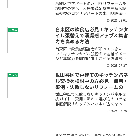
葛飾区でアパートの水回りリフォームを
検討中の方へ｜入居者満足度を高める設
備交換のコツ「アパートの水回り設備が
古く、空室が増えてしまった」「費用が
2025.08.01
どれくらいかかるのか分からず不安」
「どの部分を優先してリフォームしたら
台東区の飲食店必見！キッチンタ
コラム
よいか迷っている」――葛飾...
イル張替えで清潔感アップ＆集客
力を高める方法
台東区で飲食店経営者が知っておきた
い！キッチンタイル張替えで店舗イメー
ジと集客力を劇的に向上させる方法飲食
店を経営していると、「厨房のタイルが
2025.07.27
剥がれてきた」「床や壁の汚れやカビが
落ちない」「お客様に清潔感を感じても
世田谷区で戸建てのキッチンパネ
コラム
らえているか心配」など、キ...
ル交換を検討中の方必見｜費用・
事例・失敗しないリフォームのポ
イント
世田谷区で失敗しないキッチンパネル交
換ガイド｜費用・流れ・選び方のコツを
徹底解説「キッチンパネルが古くなって
きた」「おしゃれでお手入れしやすいキ
2025.07.28
ッチンにリフォームしたい」「世田谷区
で信頼できる業者を探しているけれど、
費用や流れがわからなくて...
港区の戸建て水回り工事なら安心価格と