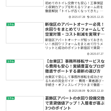
初めてのトイレ交換でも安心！工事保証
と収納力アップを叶えるリフォーム術を
徹底解説「トイレが古くなってきた」
「収納が足りなくて困っている」「交換
2025.07.28
2025.12.15
費用や保証期間など、わからないことが
多くて不安…」そんなお悩みはありませ
新宿区のアパートオーナー必見！
コラム
んか？初めてトイレリフォー...
水回りをまとめてリフォームして
空室対策・コスト削減を実現する
方法
新宿区アパートオーナーが知っておきた
い！水回りリフォームをまとめて行うメ
リットと成功のポイント新宿区で賃貸ア
パートを所有していると、「空室がなか
2025.07.27
なか埋まらない」「水回り設備の老朽化
が気になる」「リフォーム費用がかさむ
【台東区】事務所移転サービスな
コラム
のでは…」など、さまざま...
ら費用も安心！実績豊富なプロが
徹底サポートする最新の選び方
台東区で安心して事務所移転を成功させ
るための完全ガイド ― 費用・業者選び・
手続き・オフィスレイアウトまで徹底解
説事務所やオフィスの移転を検討してい
2025.08.09
2025.12.10
ると、「何から始めたらいいの？」「費
用はどれくらいかかる？」「信頼できる
葛飾区アパートの水回り設備交換
コラム
移転業者の選び方が分...
で賃貸価値アップ！入居者が喜ぶ
3つのポイント