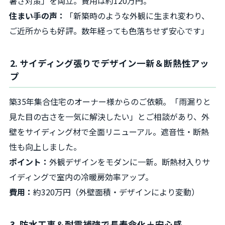
暑さ対策」を両立。費用は約120万円。
住まい手の声：
「新築時のような外観に生まれ変わり、
ご近所からも好評。数年経っても色落ちせず安心です」
2. サイディング張りでデザイン一新＆断熱性アッ
プ
築35年集合住宅のオーナー様からのご依頼。「雨漏りと
見た目の古さを一気に解決したい」とご相談があり、外
壁をサイディング材で全面リニューアル。遮音性・断熱
性も向上しました。
ポイント：
外観デザインをモダンに一新。断熱材入りサ
イディングで室内の冷暖房効率アップ。
費用：
約320万円（外壁面積・デザインにより変動）
3. 防水工事＆耐震補強で長寿命化＋安心感