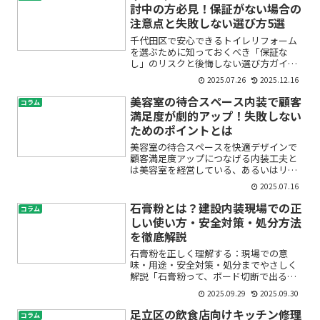
たいけれど、どうしたらい...
討中の方必見！保証がない場合の
注意点と失敗しない選び方5選
千代田区で安心できるトイレリフォーム
を選ぶために知っておくべき「保証な
し」のリスクと後悔しない選び方ガイド
トイレリフォームを検討しているけれ
2025.07.26
2025.12.16
ど、「保証がない業者だとトラブルが起
きた時にどうしたらいいの？」「アフタ
美容室の待合スペース内装で顧客
コラム
ーサービスが無くて後悔しない...
満足度が劇的アップ！失敗しない
ためのポイントとは
美容室の待合スペースを快適デザインで
顧客満足度アップにつなげる内装工夫と
は美容室を経営している、あるいはリニ
ューアルを考えている方の中には、「待
2025.07.16
合スペースの内装をどうすればお客様に
喜んでもらえるのだろう」「せっかく来
石膏粉とは？建設内装現場での正
コラム
てくださったお客様が待ち...
しい使い方・安全対策・処分方法
を徹底解説
石膏粉を正しく理解する：現場での意
味・用途・安全対策・処分までやさしく
解説「石膏粉って、ボード切断で出る白
い粉のこと？ それとも素材としての
2025.09.29
2025.09.30
粉？」——内装の現場に入って間もない
と、同じ言葉でも人によって指すものが
足立区の飲食店向けキッチン修理
コラム