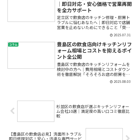
違って戸惑いますよね。本記事...
｜即日対応・安心価格で営業再開
を全力サポート
足立区で飲食店のキッチン修理・厨房ト
ラブルに悩むあなたへ｜即日対応で店舗
営業を止めないためにできること「突然
キッチンの機器が動かなくなった」「配
2025.07.31
管から水漏れして営業ができない」「厨
房のトラブルでお客様に迷惑をかけてし
豊島区の飲食店向けキッチンリフ
コラム
まいそうで不安…」――足...
ォーム相場とコストを抑えるポイ
ント全公開
豊島区で飲食店のキッチンリフォームを
検討中の方へ｜費用相場とコストダウン
術を徹底解説「そろそろお店の厨房を新
しくしたいけど、豊島区でリフォームす
2025.08.03
るとどれくらいの費用がかかるの？」
「初めての店舗キッチン改修で失敗した
くない…」とお悩みの方は多...
杉並区の飲食店が選ぶキッチンリフォー
ム会社10選｜満足度の高い口コミ徹底比
較
【豊島区の飲食店必見】洗面所トラブル
即日修理対応！安心・迅速な専門サービ