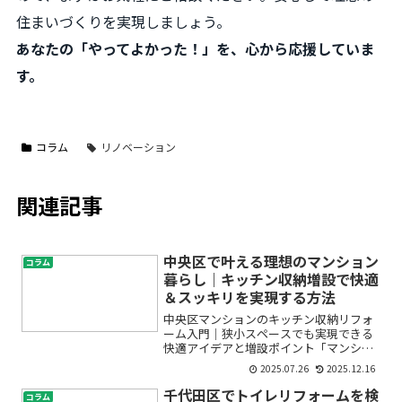
住まいづくりを実現しましょう。
あなたの「やってよかった！」を、心から応援していま
す。
コラム
リノベーション
関連記事
中央区で叶える理想のマンション
コラム
暮らし｜キッチン収納増設で快適
＆スッキリを実現する方法
中央区マンションのキッチン収納リフォ
ーム入門｜狭小スペースでも実現できる
快適アイデアと増設ポイント「マンショ
ンのキッチンが狭くて物が片付かない」
2025.07.26
2025.12.16
「毎日使う場所なのに、どこに何をしま
ったかわからなくなる」「収納を増やし
千代田区でトイレリフォームを検
コラム