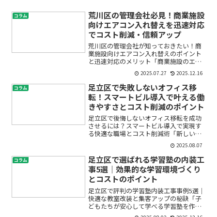
荒川区の管理会社必見！商業施設
コラム
向けエアコン入れ替えを迅速対応
でコスト削減・信頼アップ
荒川区の管理会社が知っておきたい！商
業施設向けエアコン入れ替えのポイント
と迅速対応のメリット「商業施設のエア
コンが古くなってきた」「急に故障して
2025.07.27
2025.12.16
しまい、店舗やテナントからクレームが
入る」「入れ替え作業はコストも手間も
足立区で失敗しないオフィス移
コラム
かかりそうで不安」――荒...
転！スマートビル導入で叶える働
きやすさとコスト削減のポイント
足立区で後悔しないオフィス移転を成功
させるには？スマートビル導入で実現す
る快適な職場とコスト削減術「新しいオ
フィスに移りたいけど、失敗したらどう
2025.08.07
しよう…」「足立区でスマートビルを導
入したいけど、費用や手間が心配…」そ
足立区で選ばれる学習塾の内装工
コラム
んな不安を抱えていません...
事5選｜効果的な学習環境づくり
とコストのポイント
足立区で評判の学習塾内装工事事例5選｜
快適な教室改装と集客アップの秘訣「子
どもたちが安心して学べる学習塾を作り
たい」「内装工事のコストや流れが分か