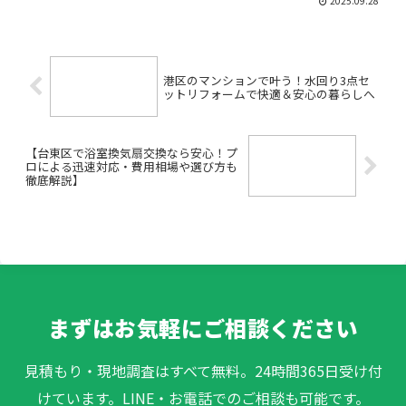
2025.09.28
使う？」——初めての防音対策で、こん
な疑問を持つ方は多いはずです。この記
事は、建設内装の現場で日常...
港区のマンションで叶う！水回り3点セ
ットリフォームで快適＆安心の暮らしへ
【台東区で浴室換気扇交換なら安心！プ
ロによる迅速対応・費用相場や選び方も
徹底解説】
まずはお気軽にご相談ください
見積もり・現地調査はすべて無料。24時間365日受け付
けています。LINE・お電話でのご相談も可能です。