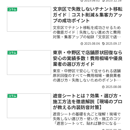
2025.08.02
2025.12.16
らず不安」「足立区で教室リフォームを
検討しているけど、どこに頼めばい
文京区で失敗しないテナント移転
コラム
い？」…このようなお悩みを...
ガイド｜コスト削減＆集客力アッ
プの成功ポイント
文京区でテナント移転を成功させるため
の徹底ガイド｜失敗しない進め方と費用
対策・集客アップの秘訣「文京区で店舗
やオフィスのテナント移転を考えている
2025.08.06
2025.09.17
けど、何から始めていいかわからない」
「費用や手続き、集客面で不安がたくさ
東京・中野区で店舗原状回復なら
コラム
ん…」——そんな悩みをお...
安心の実績多数！費用相場や優良
業者の選び方ガイド
東京・中野区で安心して任せられる店舗
原状回復のすべて～費用相場・優良業者
の選び方・失敗しないためのポイント
「店舗の退去が決まったけど、原状回復
2025.08.08
ってどう進めればいいの？」「費用はい
くらくらいかかるの？」「どんな業者に
遮音シートとは？効果・選び方・
コラム
頼めば安心？」――このよう...
施工方法を徹底解説【現場のプロ
が教える内装防音対策】
遮音シートの基礎を丸ごと理解！現場で
失敗しない選び方・使い方・施工のコツ
「遮音シートって、貼れば静かになる
の？吸音材と何が違う？床と壁どっちに