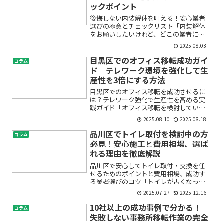
ックポイント
後悔しない内装解体を叶える！安心業者
選びの極意とチェックリスト「内装解体
をお願いしたいけれど、どこの業者に頼
めばいいの？」「費用や安全面で失敗し
2025.08.03
たくない…」とお悩みではありません
か？初めての内装撤去は、わからないこ
目黒区でのオフィス移転成功ガイ
コラム
とが多くて不安になって当然...
ド｜テレワーク環境を強化して生
産性を3倍にする方法
目黒区でのオフィス移転を成功させるに
は？テレワーク強化で生産性を高める実
践ガイド「オフィス移転を検討している
が、どこから手を付ければいいのかわか
2025.08.10
2025.08.18
らない」「リモートワークやテレワーク
環境をもっと整えたい」「新しいオフィ
品川区でトイレ取付を検討中の方
コラム
スで働き方改革を進めたい...
必見！安心施工と費用相場、選ば
れる理由を徹底解説
品川区で安心してトイレ取付・交換を任
せるためのポイントと費用相場、成功す
る業者選びのコツ「トイレが古くなって
きたけど、交換や取付ってどうやって進
2025.07.27
2025.12.16
めればいいの？」「費用がどれくらいか
かるか心配…」「信頼できる業者にお願
10社以上の成功事例で分かる！
コラム
いしたいけど選び方が分か...
失敗しない事務所移転作業の完全