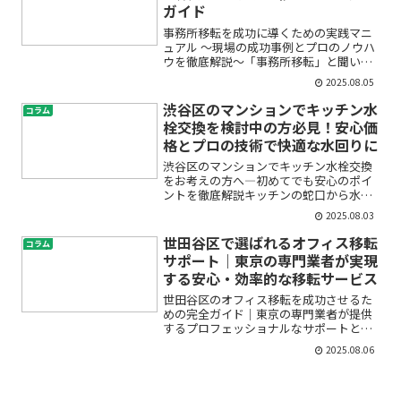
ガイド
事務所移転を成功に導くための実践マニ
ュアル ～現場の成功事例とプロのノウハ
ウを徹底解説～「事務所移転」と聞い
て、何から始めればいいのか、どんな作
2025.08.05
業が必要なのか、不安や疑問を抱えてい
ませんか？引越し費用やレイアウト、荷
渋谷区のマンションでキッチン水
コラム
物の梱包、電気や通信イン...
栓交換を検討中の方必見！安心価
格とプロの技術で快適な水回りに
渋谷区のマンションでキッチン水栓交換
をお考えの方へ―初めてでも安心のポイ
ントを徹底解説キッチンの蛇口から水漏
れがしたり、使いにくさを感じていませ
2025.08.03
んか？「マンションの水栓交換って難し
そう」「費用がどれくらいかかるのか不
世田谷区で選ばれるオフィス移転
コラム
安」「業者選びに失敗した...
サポート｜東京の専門業者が実現
する安心・効率的な移転サービス
世田谷区のオフィス移転を成功させるた
めの完全ガイド｜東京の専門業者が提供
するプロフェッショナルなサポートとは
オフィス移転は、多くの企業にとって大
2025.08.06
きな転機となるイベントです。しかし、
初めての移転や経験が少ない場合、「何
から始めればいいの？」「...