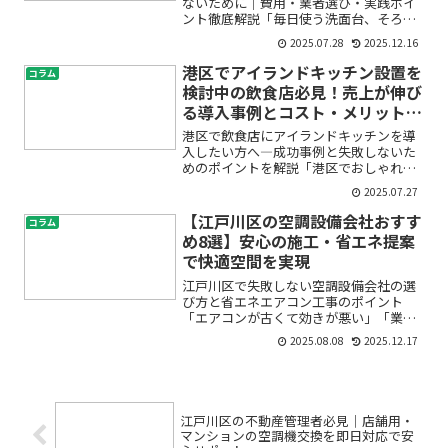
ないために｜費用・業者選び・実践ポイ
ント徹底解説「毎日使う洗面台、そろそ
ろ新しくしたいけれど、失敗したらどう
2025.07.28
2025.12.16
しよう…」「大田区のマンションで洗面
台工事を頼むとき、どこにお願いしてい
港区でアイランドキッチン設置を
コラム
いか分からない」そんな不...
検討中の飲食店必見！売上が伸び
る導入事例とコスト・メリット徹
底解説
港区で飲食店にアイランドキッチンを導
入したい方へ―成功事例と失敗しないた
めのポイントを解説「港区でおしゃれな
アイランドキッチンを設置したいけれ
2025.07.27
ど、費用はどのくらい？」「厨房レイア
ウトや動線、衛生面で失敗しないか不
【江戸川区の空調設備会社おすす
コラム
安…」「実際に売上アップにつ...
め8選】安心の施工・省エネ提案
で快適空間を実現
江戸川区で失敗しない空調設備会社の選
び方と省エネエアコン工事のポイント
「エアコンが古くて効きが悪い」「業者
選びで失敗したくない」「省エネで電気
2025.08.08
2025.12.17
代も抑えたい」――江戸川区にお住まい・お
勤めの方で、空調設備やエアコン工事に
ついてこんなお悩みはあ...
江戸川区の不動産管理者必見｜店舗用・
マンションの空調機交換を即日対応で安