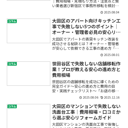
｜費用相場・見積もり方法・注意点と賢
い業者選び新宿区で事務所移転を検討し
ている方の多くが、「いくらかかる
2025.08.04
の？」「どんな手順で進めればいい
の？」「できるだけ費用を抑えたいけ
大田区のアパート向けキッチン工
コラム
ど、どこに頼めばいいの？」といった...
事で失敗しない5つのポイント｜
オーナー・管理者必見の安心リフ
ォーム術
大田区でアパートの賃貸キッチン改装を
成功させる秘訣とは？オーナー・管理者
が安心して依頼できる工事の進め方「ア
パートのキッチンが古くて入居希望者が
2025.08.01
集まらない」「賃貸物件のキッチン工事
って費用やトラブルが心配…」「大田区
世田谷区で失敗しない店舗移転作
コラム
の業者選びや工事内容って...
業！プロが教える安心の進め方と
費用相場
世田谷区の店舗移転を成功に導くための
完全ガイド〜安心の進め方と費用の目
安・実践チェックリスト〜「お店の移転
を考えているけれど、何から始めていい
2025.08.06
2025.12.16
かわからない…」「世田谷区で店舗の引
越しをしたいけれど、費用や段取りに不
大田区のマンションで失敗しない
コラム
安がある」――そんな悩みを...
洗面台工事｜費用相場・口コミか
ら選ぶ安心リフォームガイド
大田区マンションの洗面台工事で後悔し