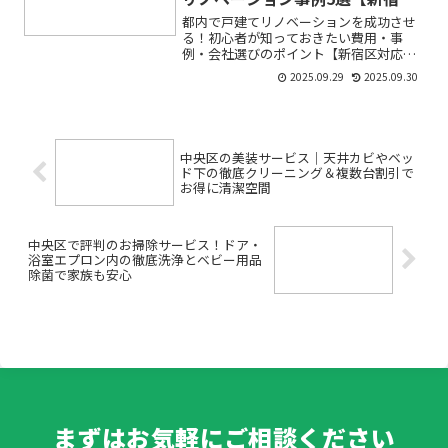
対応】
都内で戸建てリノベーションを成功させ
る！初心者が知っておきたい費用・事
例・会社選びのポイント【新宿区対応】
「都内で戸建てリノベーションを検討し
2025.09.29
2025.09.30
ているけど、費用やデザイン、会社選び
が不安…」そんなお悩みをお持ちではあ
りませんか？特に初めてのリ...
中央区の美装サービス｜天井カビやベッ
ド下の徹底クリーニング＆複数台割引で
お得に清潔空間
中央区で評判のお掃除サービス！ドア・
浴室エプロン内の徹底洗浄とベビー用品
除菌で家族も安心
まずはお気軽にご相談ください