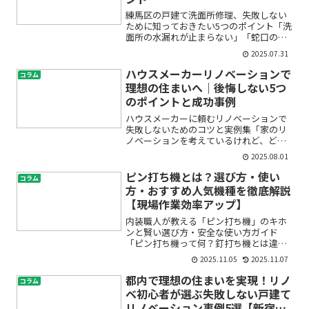
練馬区の戸建て洗面所修理、失敗しない
ために知っておきたい5つのポイント「洗
面所の水漏れが止まらない」「蛇口の交
換って自分でできる？」「配管の詰まり
2025.07.31
やトラブルが起きたらどうしたらいい
の？」練馬区にお住まいの方で、こうし
ハウスメーカーリノベーションで
コラム
た洗面所や水回りのトラブ...
理想の住まいへ｜後悔しない5つ
のポイントと成功事例
ハウスメーカーに頼むリノベーションで
失敗しないためのコツと実例集「家のリ
ノベーションを考えているけれど、どこ
に頼めば安心なの？」「中古マンション
2025.08.01
や戸建てリフォームを検討しているけ
ど、費用や進め方が不安…」初めてのリ
ピン打ち機とは？選び方・使い
コラム
ノベーションは、わからない...
方・おすすめ人気機種を徹底解説
【現場作業効率アップ】
内装職人が教える「ピン打ち機」のキホ
ンと賢い選び方・安全な使い方ガイド
「ピン打ち機って何？釘打ち機とは違う
の？」――内装の現場用語は似た言葉が多
2025.11.05
2025.11.07
く、初めてだと戸惑いますよね。本記事
では、現場で日常的に使われるワード
都内で理想の住まいを実現！リノ
コラム
「ピン打ち機」を、初心者に...
ベ初心者が選ぶ失敗しない戸建て
リノベーション事例5選【新宿区