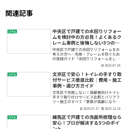
関連記事
中央区で戸建ての水回りリフォー
コラム
ムを検討中の方必見！よくあるク
レーム事例と後悔しない5つの対
策
中央区で戸建ての水回りリフォームをお
考えの方へ―失敗・クレームを防ぐため
の実践ガイド「水回りリフォームをした
いけど、トラブルやクレームが心配…」
2025.07.26
「せっかく中央区で戸建てリフォームを
するのに、後悔したくない」こんなお悩
文京区で安心！トイレの手すり取
コラム
みを抱えていませんか？水...
付サービス徹底比較｜費用・施工
事例・選び方ガイド
文京区で失敗しない！高齢者向けトイレ
手すり取り付けサービス比較とバリアフ
リー施工のすべて「家族が高齢になり、
トイレでの転倒が心配」「手すりを取り
2025.07.27
2025.12.16
付けたいけど、どこに頼んだらいい？費
用や施工の流れは？」――そんな不安や疑問
練馬区で戸建ての洗面所修理なら
コラム
を抱えていませんか？...
安心！プロが解決する5つのポイ
ント