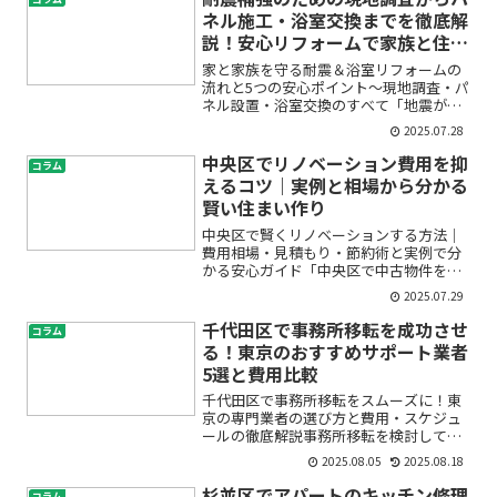
ネル施工・浴室交換までを徹底解
説！安心リフォームで家族と住ま
いを守る5つのポイント
家と家族を守る耐震＆浴室リフォームの
流れと5つの安心ポイント～現地調査・パ
ネル設置・浴室交換のすべて「地震が増
えてきて、自宅の耐震性が心配」「お風
2025.07.28
呂の老朽化も気になっているけど、どこ
から手をつければいいの？」そんな不安
中央区でリノベーション費用を抑
コラム
や疑問をお持ちではあり...
えるコツ｜実例と相場から分かる
賢い住まい作り
中央区で賢くリノベーションする方法｜
費用相場・見積もり・節約術と実例で分
かる安心ガイド「中央区で中古物件を購
入して自分好みにリノベーションした
2025.07.29
い」「リノベーション費用がどれくらい
かかるのか不安」「予算内でおしゃれに
千代田区で事務所移転を成功させ
コラム
できる方法を知りたい」。都...
る！東京のおすすめサポート業者
5選と費用比較
千代田区で事務所移転をスムーズに！東
京の専門業者の選び方と費用・スケジュ
ールの徹底解説事務所移転を検討してい
るけれど、「どんな手順で進めればいい
2025.08.05
2025.08.18
の？」「費用はどれくらいかかるの？」
「信頼できるサポート業者はどこ？」
杉並区でアパートのキッチン修理
コラム