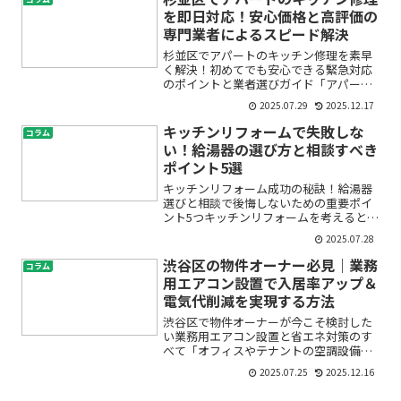
と、不安や疑問を抱えていま...
を即日対応！安心価格と高評価の
専門業者によるスピード解決
杉並区でアパートのキッチン修理を素早
く解決！初めてでも安心できる緊急対応
のポイントと業者選びガイド「アパート
のキッチンから突然水漏れが…」「入居
2025.07.29
2025.12.17
者から緊急で修理を頼まれてしまった」
「どこに修理を依頼していいかわからな
キッチンリフォームで失敗しな
コラム
い…」このようなお悩みを...
い！給湯器の選び方と相談すべき
ポイント5選
キッチンリフォーム成功の秘訣！給湯器
選びと相談で後悔しないための重要ポイ
ント5つキッチンリフォームを考えると
き、「どんなデザインにしよう」「使い
2025.07.28
勝手を良くしたい」とワクワクする一方
で、「費用はどのくらい？」「給湯器は
渋谷区の物件オーナー必見｜業務
コラム
交換したほうがいいの？」...
用エアコン設置で入居率アップ＆
電気代削減を実現する方法
渋谷区で物件オーナーが今こそ検討した
い業務用エアコン設置と省エネ対策のす
べて「オフィスやテナントの空調設備が
古くて、入居者からクレームが…」「電
2025.07.25
2025.12.16
気代が年々上がって、コストが心配」
「突然の故障や暑い・寒いといった不満