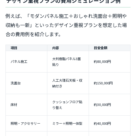
デザイン重視プランの費用シミュレーション例
例えば、「モダンパネル施工＋おしゃれ洗面台＋照明や
収納も一新」といったデザイン重視プランを想定した場
合の費用例を紹介します。
項目
内容
目安金額
大判樹脂パネル3面
パネル施工
約80,000円
貼り
人工大理石天板・収
洗面台
約150,000円
納付き
クッションフロア貼
床材
約30,000円
り替え
照明・アクセサリー
ミラー＋照明一体型
約40,000円