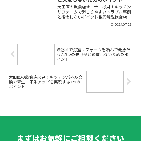
大田区の飲食店オーナー必見！キッチン
リフォームで起こりやすいトラブル事例
と後悔しないポイント徹底解説飲食店を
経営するうえで、キッチンのリフォーム
2025.07.28
や厨房改装は避けられない大きな決断で
す。「もっと使いやすい厨房にしたい」
「古いキッチン設備が故障...
渋谷区で浴室リフォームを頼んで最悪だ
った5つの失敗例と後悔しないためのポ
イント
大田区の飲食店必見！キッチンパネル交
換で衛生・印象アップを実現する3つの
ポイント
まずはお気軽にご相談ください