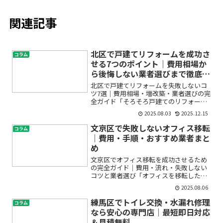
関連記事
北区で戸建てリフォームを成功さ
コラム
せる7つのポイント｜費用相場か
ら後悔しない業者選びまで徹底解
説
北区で戸建てリフォームを失敗しないコ
ツ7選｜費用相場・増改築・業者選びの完
全ガイド「そろそろ戸建てのリフォーム
を考えたいけれど、費用や業者選び、失
2025.08.03
2025.12.15
敗しないポイントがわからない…」「北
区で戸建て住宅をリフォーム・増改築し
文京区で失敗しないオフィス移転
コラム
たいけど、どこに頼めば...
｜費用・手順・おすすめ業者まと
め
文京区でオフィス移転を成功させるため
の完全ガイド｜費用・流れ・失敗しない
コツと業者選び「オフィスを移転したい
けれど、何から始めれば良いのかわから
2025.08.06
ない」「文京区で信頼できる引越し業者
やサポート会社はどこ？」「費用やスケ
練馬区でトイレ交換・水漏れ修理
コラム
ジュールの目安が知りたい...
なら安心の専門店｜最短即日対応
＆見積無料