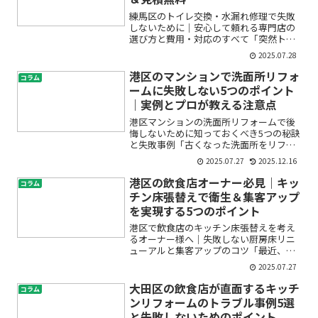
練馬区のトイレ交換・水漏れ修理で失敗
しないために｜安心して頼れる専門店の
選び方と費用・対応のすべて「突然トイ
レが詰まって水が溢れた」「便器の下か
2025.07.28
ら水漏れしてきて不安」「トイレの交換
や修理、どこに頼めばいいのかわからな
港区のマンションで洗面所リフォ
コラム
い…」――練馬区にお住ま...
ームに失敗しない5つのポイント
｜実例とプロが教える注意点
港区マンションの洗面所リフォームで後
悔しないために知っておくべき5つの秘訣
と失敗事例「古くなった洗面所をリフォ
ームしたいけれど、どこから手をつけて
2025.07.27
2025.12.16
いいのか分からない」「港区のマンショ
ンだと特有の規約や制約があるって聞く
港区の飲食店オーナー必見｜キッ
コラム
けど、本当に大丈夫？」...
チン床張替えで衛生＆集客アップ
を実現する5つのポイント
港区で飲食店のキッチン床張替えを考え
るオーナー様へ｜失敗しない厨房床リニ
ューアルと集客アップのコツ「最近、厨
房の床がすべって危ない」「床が黒ずん
2025.07.27
で清潔感がない」「張替え費用や工事の
流れがわからず不安」――そんな悩みをお持
大田区の飲食店が直面するキッチ
コラム
ちの港区の飲食店オー...
ンリフォームのトラブル事例5選
と失敗しないためのポイント