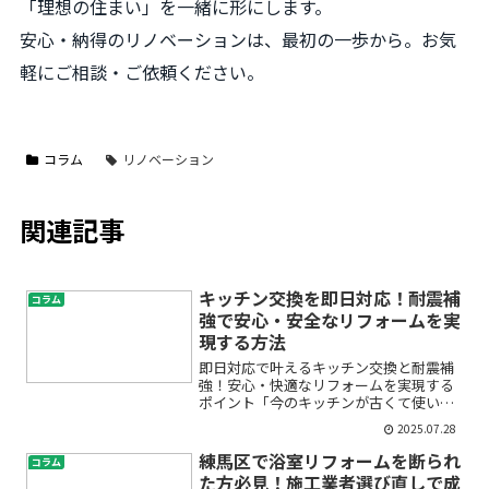
「理想の住まい」を一緒に形にします。
安心・納得のリノベーションは、最初の一歩から。お気
軽にご相談・ご依頼ください。
コラム
リノベーション
関連記事
キッチン交換を即日対応！耐震補
コラム
強で安心・安全なリフォームを実
現する方法
即日対応で叶えるキッチン交換と耐震補
強！安心・快適なリフォームを実現する
ポイント「今のキッチンが古くて使いづ
らい」「急なトラブルで早く新しいキッ
2025.07.28
チンに交換したい」「地震が心配なの
で、しっかりと耐震補強もしておきた
練馬区で浴室リフォームを断られ
コラム
い」──そんなお悩みをお持ち...
た方必見！施工業者選び直しで成