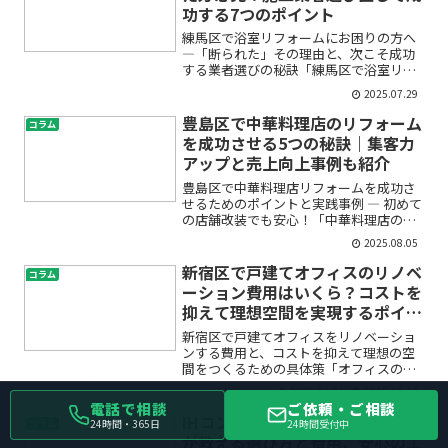
功する7つのポイント
練馬区で浴室リフォームにお困りの方へ
―「断られた」その理由と、次こそ成功
する業者選びの秘訣「練馬区で浴室リフ
ォームをお願いしたのに、業者から断ら
2025.07.29
れてしまった…」このようなお悩みを抱
えて、今まさに不安や戸惑いを感じてい
豊島区で中華料理店のリフォーム
コラム
ませんか？浴室リフォーム...
を成功させる5つの秘訣｜集客力
アップと売上向上事例も紹介
豊島区で中華料理店リフォームを成功さ
せるためのポイントと実践事例 ― 初めて
の店舗改装でも安心！「中華料理店のリ
フォームを考えているけど、何から始め
2025.08.05
たらいいかわからない」「豊島区で店舗
改装の実績がある業者をどう見つけれ
新宿区で戸建てオフィスのリノベ
コラム
ば？」「内装デザインや...
ーション費用はいくら？コストを
抑えて理想空間を実現するポイン
ト
新宿区で戸建てオフィスをリノベーショ
ンする費用と、コストを抑えて理想の空
間をつくるための具体策「オフィスの老
朽化が気になってきた」「従業員が働き
2025.07.24
2025.09.17
やすい空間に変えたいけれど、リノベー
電話で相談
ご依頼・ご相談
ション費用がどれだけ掛かるのかわから
IHコンロ交換で失敗しない！プロ
24時間・365日
24時間受付中
コラム
ず不安」。新宿区の戸建て...
が教える選び方と費用、安心の工