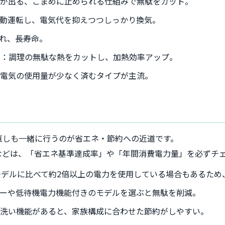
水が出る、こまめに止められる仕組みで無駄をカット。
動運転し、電気代を抑えつつしっかり換気。
れ、長寿命。
ロ
：調理の無駄な熱をカットし、加熱効率アップ。
や電気の使用量が少なく済むタイプが主流。
直しも一緒に行うのが省エネ・節約への近道です。
などは、「省エネ基準達成率」や「年間消費電力量」を必ずチ
モデルに比べて約2倍以上の電力を使用している場合もあるため
ーや低待機電力機能付きのモデルを選ぶと無駄を削減。
洗い機能があると、家族構成に合わせた節約がしやすい。