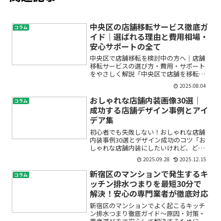
中央区の店舗移転サービス徹底ガ
コラム
イド｜選ばれる理由と費用相場・
安心サポートの全て
中央区で店舗移転を検討中の方へ｜店舗
移転サービスの選び方・費用・サポート
をやさしく解説「中央区で店舗を移転し
たいけど、どこに相談すればいいの？」
2025.08.04
「店舗移転費用はどのくらいかかる
の？」「手続きや準備って何が必要？」――
おしゃれな店舗内装画像30選｜
コラム
こんなお悩みありませんか...
成功する店舗デザイン事例とアイ
デア集
初心者でも失敗しない！おしゃれな店舗
内装事例30選とデザイン成功のコツ「お
しゃれな店舗内装にしたいけれど、どう
選べばいいの？」「インテリアの知識が
2025.09.28
2025.12.15
なく、どんなデザインが集客につながる
のか分からない…」とお悩みではありま
新宿区のマンションで発生するキ
コラム
せんか？店舗の内装は、...
ッチン排水つまりを最短30分で
解決！安心の専門業者が徹底対応
新宿区のマンションでよく起こるキッチ
ン排水つまり徹底ガイド〜原因・対策・