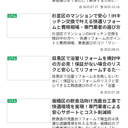
業者選びまで安心して解決するためにキ
ッチンの排水が急につまってしまい、シ
2025.07.27
2025.12.16
ンクから水があふれそうになって不安に
なったことはありませんか？特に新宿区
杉並区のマンションで安心！IHキ
コラム
のマンションでは、配管の...
ッチン交換で叶える快適リフォー
ムと費用相場・専門業者の選び方
杉並区でマンションのIHキッチン交換を
検討中の方へ ― 快適リフォームのポイン
トと費用相場、業者選びのコツ「マンシ
ョンのキッチンが古くなってきた」「IH
2025.08.01
キッチンに交換したいけれど費用や手順
がわからなくて不安…」こうした悩みを
目黒区で浴室リフォームを検討中
コラム
抱えていませんか...
の方必見！保証がない場合のリス
クと安心してリフォームするため
のチェックポイント
目黒区で浴室リフォームを失敗しないた
めに！保証なしリフォームのリスクと安
心できる工務店選びのポイント「浴室の
カビや劣化が気になる…」「毎日使うお
2025.07.28
風呂だから、快適にしたい」そんな思い
から浴室リフォームを検討されている方
板橋区の飲食店向け洗面台工事で
コラム
は多いのではないでしょう...
快適環境を実現！専門業者による
安心サポートとコスト削減術
飲食店の洗面台リフォームで衛生的＆快
適な店舗環境を叶える方法―板橋区のプ
ロ業者選びと失敗しないポイント「お客