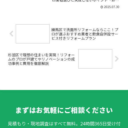
様に清潔な印象を与えたいけれど、どん
2025.07.30
な洗面台が良いのか分からない」「設備
工事って費用も手間もかかりそうで不
安…」「そもそも飲食店に必...
練馬区で洗面所リフォームならここ！プ
ロが選ぶおすすめ業者と飲食店併設サー
ビス付きリフォームプラン
杉並区で理想の住まいを実現！リフォー
ムのプロが戸建てやリノベーションの成
功事例と費用を徹底解説
まずはお気軽にご相談ください
見積もり・現地調査はすべて無料。24時間365日受け付