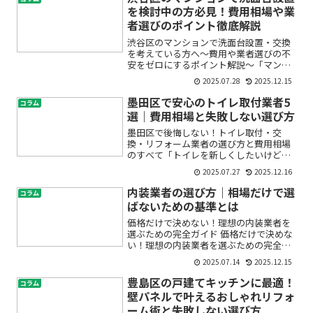
ォームを検討している方も多い...
を検討中の方必見！費用相場や業
者選びのポイント徹底解説
渋谷区のマンションで洗面台設置・交換
を考えている方へ〜費用や業者選びの不
安をゼロにするポイント解説〜「マンシ
ョンの洗面台を新しくしたいけど、何か
2025.07.28
2025.12.15
ら始めればいいか分からない」「費用は
どれくらい？見積もりや業者選びで失敗
墨田区で安心のトイレ取付業者5
コラム
したくない」——このよう...
選｜費用相場と失敗しない選び方
墨田区で後悔しない！トイレ取付・交
換・リフォーム業者の選び方と費用相場
のすべて「トイレを新しくしたいけど、
どこに頼めば安心なの？」「費用はどれ
2025.07.27
2025.12.16
くらいかかるの？」「失敗しない業者選
びのコツが知りたい…」墨田区でトイレ
内装業者の選び方｜相場だけで選
コラム
取付や設置、トイレ交換・リ...
ばないための基準とは
価格だけで決めない！理想の内装業者を
選ぶための完全ガイド 価格だけで決めな
い！理想の内装業者を選ぶための完全ガ
イド 初めて内装業者を探すと、相場感が
2025.07.14
2025.12.15
つかめず「どこに頼めば失敗しない
の？」と不安になりますよね。本記事で
豊島区の戸建てキッチンに最適！
コラム
は、価格だけにとらわれず...
壁パネルで叶えるおしゃれリフォ
ーム術と失敗しない選び方