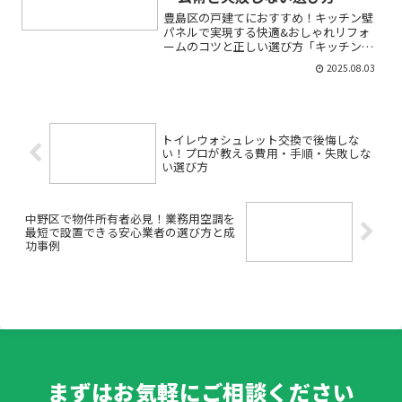
豊島区の戸建てにおすすめ！キッチン壁
パネルで実現する快適&おしゃれリフォ
ームのコツと正しい選び方「キッチンの
壁が汚れてきた」「リフォームしたいけ
2025.08.03
れど、費用や手間が不安」「おしゃれで
お手入れしやすいキッチンにしたい」
——そんなお悩みをお持ちの...
トイレウォシュレット交換で後悔しな
い！プロが教える費用・手順・失敗しな
い選び方
中野区で物件所有者必見！業務用空調を
最短で設置できる安心業者の選び方と成
功事例
まずはお気軽にご相談ください