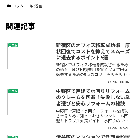
コラム
浴室
関連記事
新宿区のオフィス移転成功術｜原
コラム
状回復でコストを抑えてスムーズ
に退去するポイント5選
新宿区でオフィス移転を成功させるため
の極意｜原状回復費用を賢く抑えて円満
退去するための5つのコツ「そろそろオフ
ィス移転を考えているけど、どこから手
2025.08.06
を付ければいいかわからない」「原状回
復の費用が高額になると聞いて不安」
中野区で戸建て水回りリフォーム
コラム
「賃貸オフィス返却手続き...
のクレームを回避！失敗しない業
者選びと安心リフォームの秘訣
中野区で戸建て水回りリフォームを成功
させるために知っておきたいクレーム回
避とトラブル対策ガイド「水回りのリフ
ォームって本当に大丈夫かな？」「クレ
2025.07.28
ームやトラブルが起きたらどうしよ
う…」そんな不安や疑問を抱えて、リフ
渋谷区のマンションで洗面台設置
コラム