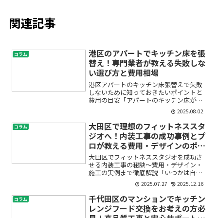
関連記事
港区のアパートでキッチン床を張
コラム
替え！専門業者が教える失敗しな
い選び方と費用相場
港区アパートのキッチン床張替えで失敗
しないために知っておきたいポイントと
費用の目安「アパートのキッチン床が傷
んできたけど、どんな床材がいいの？」
2025.08.02
「リフォーム費用はどれくらい？」「賃
貸だけど、DIYでやっても大丈夫？」港区
大田区で理想のフィットネススタ
コラム
でアパートにお住まい...
ジオへ！内装工事の成功事例とプ
ロが教える費用・デザインのポイ
ント
大田区でフィットネススタジオを成功さ
せる内装工事の秘訣〜費用・デザイン・
施工の実例まで徹底解説「いつかは自分
のフィットネススタジオを持ちたい」
2025.07.27
2025.12.16
「大田区でパーソナルジムをリニューア
ルしたいけど、何から始めたらいい
千代田区のマンションでキッチン
コラム
の？」そんな不安や疑問をお持ち...
レンジフード交換をお考えの方必
見！高品質工事と安心サポートで