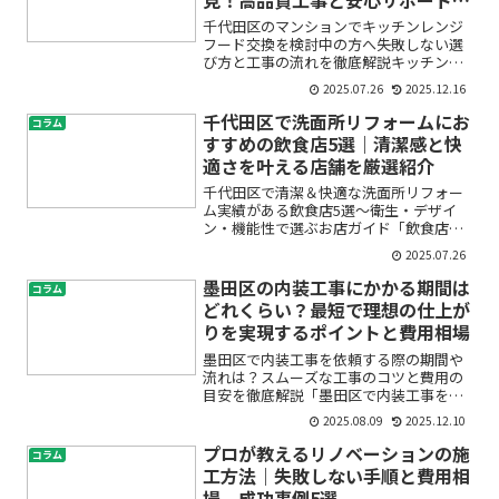
快適リフォーム
千代田区のマンションでキッチンレンジ
フード交換を検討中の方へ――失敗しない選
び方と工事の流れを徹底解説キッチンの
レンジフード（換気扇）が古くなった
2025.07.26
2025.12.16
り、吸い込みが悪くなってきたりして、
「そろそろ交換した方がいいのかな…」
千代田区で洗面所リフォームにお
コラム
「マンションだと工事が...
すすめの飲食店5選｜清潔感と快
適さを叶える店舗を厳選紹介
千代田区で清潔＆快適な洗面所リフォー
ム実績がある飲食店5選〜衛生・デザイ
ン・機能性で選ぶお店ガイド「飲食店選
びで意外と気になるのが“洗面所”」──
2025.07.26
そんな経験はありませんか？特に千代田
区のようなビジネス街・観光地では、外
墨田区の内装工事にかかる期間は
コラム
出時に立ち寄る飲食店の...
どれくらい？最短で理想の仕上が
りを実現するポイントと費用相場
墨田区で内装工事を依頼する際の期間や
流れは？スムーズな工事のコツと費用の
目安を徹底解説「墨田区で内装工事を考
えているけれど、どれくらいの期間がか
2025.08.09
2025.12.10
かるんだろう？」「工事のスケジュール
や費用、日数の目安が知りたい」——こ
プロが教えるリノベーションの施
コラム
のような疑問や不安を抱え...
工方法｜失敗しない手順と費用相
場、成功事例5選