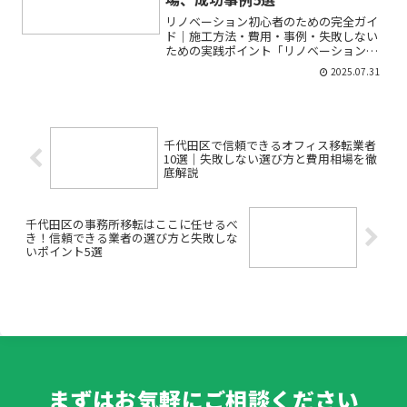
リノベーション初心者のための完全ガイ
ド｜施工方法・費用・事例・失敗しない
ための実践ポイント「リノベーションを
考えているけれど、施工方法や費用が分
2025.07.31
からず不安…」「DIYとプロ施工、どちら
が良い？」「耐震や断熱も気になるけ
ど、何から始めたらいい...
千代田区で信頼できるオフィス移転業者
10選｜失敗しない選び方と費用相場を徹
底解説
千代田区の事務所移転はここに任せるべ
き！信頼できる業者の選び方と失敗しな
いポイント5選
まずはお気軽にご相談ください