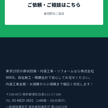
ご依頼・ご相談はこちら
最短即日ご返信
東京23区の原状回復・内装工事・リフォームなら株式会社
MIRIX。自社施工・明朗会計で安心してお任せください。
内装工事全般・大規模から小規模まで幅広く対応します！
〒108-0072 東京都港区白金3-11-17-206
03-6823-3631
TEL:
（24時間・365日受付）
一般建設業許可 東京都知事許可 第156373号