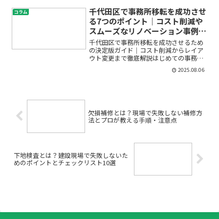
したいけど、どんなトラブルがあるのか
不安」「費用や業者選びに失敗したくな
千代田区で事務所移転を成功させ
コラム
い…」そんなお悩みを抱...
る7つのポイント｜コスト削減や
スムーズなリノベーション事例も
紹介
千代田区で事務所移転を成功させるため
の決定版ガイド｜コスト削減からレイア
ウト変更まで徹底解説はじめての事務所
移転、特に千代田区のようなビジネスの
2025.08.06
中心地での移転には、多くの不安や悩み
がつきものです。「どこから手をつけれ
ばいいの？」「移転手続き...
欠損補修とは？現場で失敗しない補修方
法とプロが教える手順・注意点
下地検査とは？建設現場で失敗しないた
めのポイントとチェックリスト10選