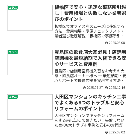
方にとって、「空調が突然故障した」
「新規開業で急ぎ空調機が必要」「電気
板橋区で安心・迅速な事務所引越
コラム
代や維持コストが高くて困っ...
し｜費用相場と失敗しない業者選
びのポイント
板橋区でオフィスをスムーズに移転する
方法｜費用相場・準備チェックリスト・
業者選び徹底解説「板橋区で事務所引越
しをしたいけれど、何から始めればいい
2025.08.08
のか分からない」「オフィス移転費用が
不安」「信頼できる業者をどう選べば良
豊島区の飲食店大家必見！店舗用
コラム
いの？」―このような悩み...
空調機を最短納期で入替できる安
心サービスと費用例
豊島区で店舗用空調機入替をお考えの大
家・飲食店オーナー様へ ― 最短納期・安
心サポートで快適店舗を実現する方法
「テナントの入れ替えや既存店舗の空調
2025.07.27
2025.12.16
が古くなってきたけれど、どこに相談す
ればいいの？」「営業を止めたくないけ
大田区マンションのキッチン工事
コラム
ど、空調機の交換って時...
でよくある8つのトラブルと安心
リフォームのポイント
大田区マンションでキッチンリフォーム
をする前に知っておきたい！失敗しない
ための8大トラブル事例と安心の対策ガイ
ド「マンションのキッチンをリフォーム
2025.08.02