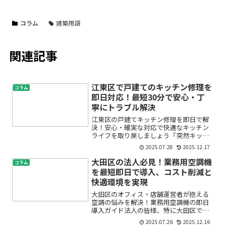
コラム
建築用語
関連記事
江東区で戸建てのキッチン修理を
コラム
即日対応！最短30分で安心・丁
寧にトラブル解決
江東区の戸建てキッチン修理を即日で解
決！安心・確実な対応で快適なキッチン
ライフを取り戻しましょう「突然キッチ
ンから水漏れが…」「蛇口が壊れて使え
2025.07.28
2025.12.17
ない」「今すぐ直してほしい！」キッチ
ンのトラブルは、毎日の生活に直結する
大田区の法人必見！業務用空調機
コラム
大きな悩みですよね。特に...
を最短即日で導入、コスト削減と
快適環境を実現
大田区のオフィス・店舗運営者が抱える
空調の悩みを解決！業務用空調機の即日
導入ガイド法人の皆様、特に大田区でオ
フィスや店舗、事業所を運営されている
2025.07.26
2025.12.16